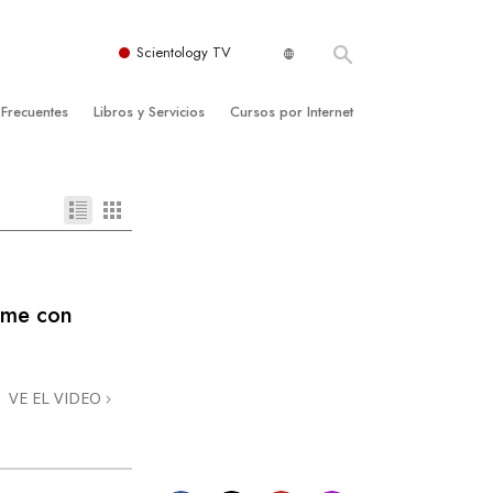
Scientology TV
 Frecuentes
Libros y Servicios
Cursos por Internet
es y principios básicos
niciales
Cómo Resolver los Conflictos
una Iglesia
bros
Las Dinámicas de la Existencia
zación de Scientology
ncias Introductorias
Los Componentes de la Comprensión
s Introductorias
Soluciones para un Entorno Peligroso
ome con
s Iniciales
Ayudas para Enfermedades y Lesiones
anos
La Integridad y la Honestidad
VE EL VIDEO
os
El Matrimonio
La Escala Tonal Emocional
tology