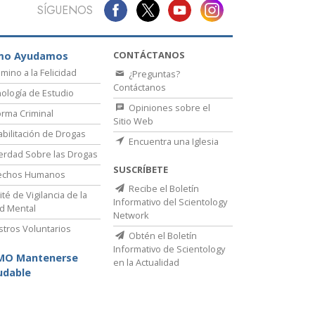
SÍGUENOS
Respuestas a las Drogas
Los Niños
CONTÁCTANOS
mo Ayudamos
amino a la Felicidad
Herramientas para el Entorno Laboral
¿Preguntas?
Contáctanos
ología de Estudio
La Ética y las
Opiniones sobre el
Condiciones
rma Criminal
Sitio Web
bilitación de Drogas
La Causa de la Supresión
Encuentra una Iglesia
erdad Sobre las Drogas
Investigaciones
SUSCRÍBETE
echos Humanos
Recibe el Boletín
Los Fundamentos de la Organización
té de Vigilancia de la
Informativo del Scientology
d Mental
Network
Los Fundamentos de las Relaciones
stros Voluntarios
Públicas
Obtén el Boletín
Informativo de Scientology
MO Mantenerse
Objetivos y Metas
en la Actualidad
udable
La Tecnología de Estudio