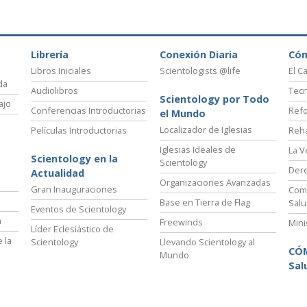
 Grandeza?
Librería
Conexión Diaria
Có
Libros Iniciales
Scientologists @life
El C
da
Audiolibros
Tecn
Scientology por Todo
ajo
Conferencias Introductorias
Refo
el Mundo
Localizador de Iglesias
Películas Introductorias
Reha
Iglesias Ideales de
La V
Scientology en la
Scientology
Der
Actualidad
Organizaciones Avanzadas
Gran Inauguraciones
Comi
Base en Tierra de Flag
Salu
Eventos de Scientology
a
Freewinds
Mini
Líder Eclesiástico de
 la
Scientology
Llevando Scientology al
CÓ
Mundo
Sal