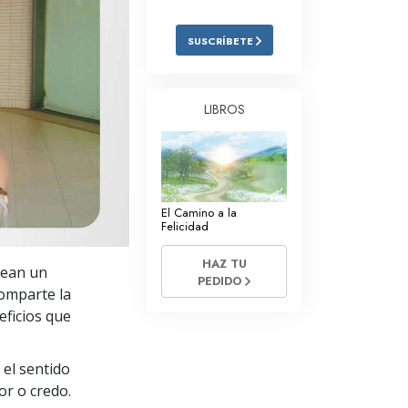
Respuestas a las Drogas
SUSCRÍBETE
Los Niños
Herramientas para el Entorno Laboral
LIBROS
La Ética y las
Condiciones
La Causa de la Supresión
El Camino a la
Investigaciones
Felicidad
Los Fundamentos de la Organización
HAZ TU
ean un
PEDIDO
Los Fundamentos de las Relaciones
comparte la
Públicas
eficios que
Objetivos y Metas
 el sentido
La Tecnología de Estudio
or o credo.