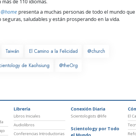
 más de 110 idiomas.
ts @home
presenta a muchas personas de todo el mundo que 
seguras, saludables y están prosperando en la vida.
Taiwán
El Camino a la Felicidad
@church
Scientology de Kaohsiung
@theOrg
Librería
Conexión Diaria
Có
Libros Iniciales
Scientologists @life
El C
da
Audiolibros
Tecn
Scientology por Todo
ajo
Conferencias Introductorias
Refo
el Mundo