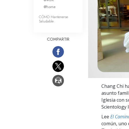
Amor y Odio: ¿Qué es
@home
CÓMO Mantenerse
Saludable
COMPARTIR
Chang Chi ha
asunto famil
Iglesia con 
Scientology 
Lee
El Camino
común, uno q