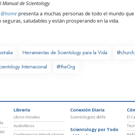
l Manual de Scientology
.
ts @home
presenta a muchas personas de todo el mundo que 
seguras, saludables y están prosperando en la vida.
stralia
Herramientas de Scientology para la Vida
@church
cientology Internacional
@theOrg
Librería
Conexión Diaria
Có
Libros Iniciales
Scientologists @life
El C
da
Audiolibros
Tecn
Scientology por Todo
ajo
Conferencias Introductorias
Refo