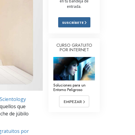
en tu bandeja de
entrada.
Respuestas a las Drogas
Los Niños
SUSCRÍBETE
Herramientas para el Entorno Laboral
La Ética y las
CURSO GRATUITO
Condiciones
POR INTERNET
La Causa de la Supresión
Investigaciones
Los Fundamentos de la Organización
Soluciones para un
Entorno Peligroso
Los Fundamentos de las Relaciones
 Scientology
Públicas
EMPEZAR
aquellos que
Objetivos y Metas
che de júbilo
La Tecnología de Estudio
gratuitos por