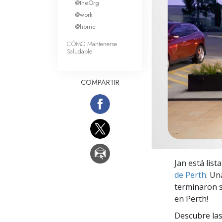
@theOrg
Amor y Odio: ¿Qué es
@work
@home
CÓMO Mantenerse
Saludable
COMPARTIR
Jan está list
de Perth
. Un
terminaron s
en Perth!
Descubre las