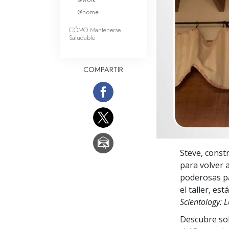
Amor y Odio: ¿Qué es
@home
CÓMO Mantenerse
Saludable
COMPARTIR
Steve, const
para volver 
poderosas pa
el taller, es
Scientology:
Descubre sobr