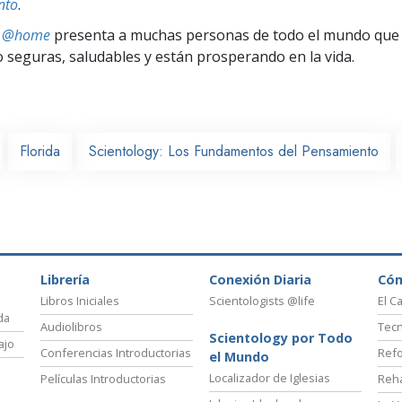
nto
.
ts @home
presenta a muchas personas de todo el mundo que 
seguras, saludables y están prosperando en la vida.
Florida
Scientology: Los Fundamentos del Pensamiento
Librería
Conexión Diaria
Có
Libros Iniciales
Scientologists @life
El C
da
Audiolibros
Tecn
Scientology por Todo
ajo
Conferencias Introductorias
Refo
el Mundo
Localizador de Iglesias
Películas Introductorias
Reha