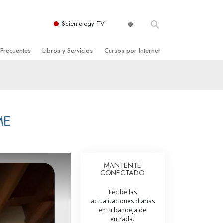
Scientology TV
 Frecuentes
Libros y Servicios
Cursos por Internet
es y principios básicos
niciales
Cómo Resolver los Conflictos
una Iglesia
bros
Las Dinámicas de la Existencia
zación de Scientology
ncias Introductorias
Los Componentes de la Comprensión
ME
s Introductorias
Soluciones para un Entorno Peligroso
s Iniciales
Ayudas para Enfermedades y Lesiones
MANTENTE
CONECTADO
anos
La Integridad y la Honestidad
Recibe las
os
El Matrimonio
actualizaciones diarias
en tu bandeja de
La Escala Tonal Emocional
entrada.
tology