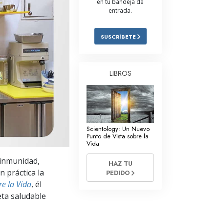
en tu bandeja de
entrada.
Respuestas a las Drogas
Los Niños
SUSCRÍBETE
Herramientas para el Entorno Laboral
La Ética y las
LIBROS
Condiciones
La Causa de la Supresión
Investigaciones
Scientology: Un Nuevo
Los Fundamentos de la Organización
Punto de Vista sobre la
Vida
Los Fundamentos de las Relaciones
 inmunidad,
Públicas
HAZ TU
n práctica la
PEDIDO
Objetivos y Metas
re la Vida
, él
ta saludable
La Tecnología de Estudio