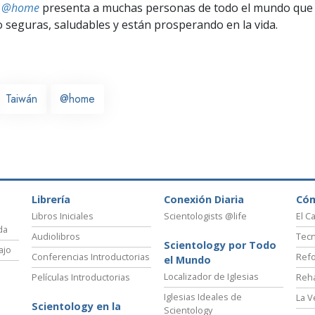
ts @home
presenta a muchas personas de todo el mundo que 
seguras, saludables y están prosperando en la vida.
Taiwán
@home
Librería
Conexión Diaria
Có
Libros Iniciales
Scientologists @life
El C
da
Audiolibros
Tecn
Scientology por Todo
ajo
Conferencias Introductorias
Refo
el Mundo
Localizador de Iglesias
Películas Introductorias
Reha
Iglesias Ideales de
La V
Scientology en la
Scientology