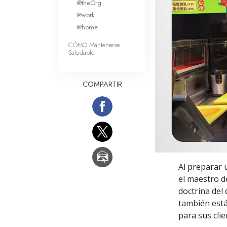
@theOrg
Amor y Odio: ¿Qué es
@work
@home
CÓMO Mantenerse
Saludable
COMPARTIR
Al preparar 
el maestro d
doctrina del 
también está
para sus clie