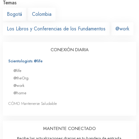
Temas
Bogotá
Colombia
Los Libros y Conferencias de los Fundamentos
@work
CONEXIÓN DIARIA
Scientologists @life
@life
@theOrg
@work
@home
CÓMO Mantenerse Saludable
MANTENTE CONECTADO
Recibe las actualizaciones diarias en tu bandeja de entrada.