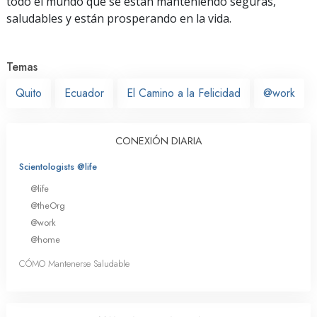
todo el mundo que se están manteniendo seguras,
saludables y están prosperando en la vida.
Temas
Quito
Ecuador
El Camino a la Felicidad
@work
CONEXIÓN DIARIA
Scientologists @life
@life
@theOrg
@work
@home
CÓMO Mantenerse Saludable