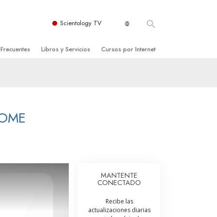
Scientology TV
 Frecuentes
Libros y Servicios
Cursos por Internet
es y principios básicos
niciales
Cómo Resolver los Conflictos
una Iglesia
bros
Las Dinámicas de la Existencia
zación de Scientology
ncias Introductorias
Los Componentes de la Comprensión
HOME
s Introductorias
Soluciones para un Entorno Peligroso
s Iniciales
Ayudas para Enfermedades y Lesiones
anos
La Integridad y la Honestidad
MANTENTE
CONECTADO
os
El Matrimonio
Recibe las
La Escala Tonal Emocional
actualizaciones diarias
tology