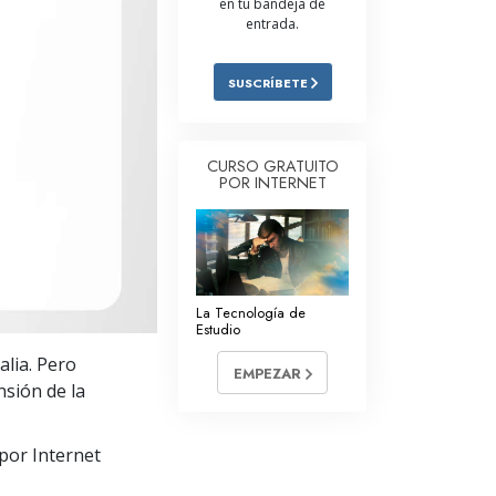
en tu bandeja de
entrada.
Respuestas a las Drogas
Los Niños
SUSCRÍBETE
Herramientas para el Entorno Laboral
La Ética y las
CURSO GRATUITO
Condiciones
POR INTERNET
La Causa de la Supresión
Investigaciones
Los Fundamentos de la Organización
La Tecnología de
Estudio
Los Fundamentos de las Relaciones
alia. Pero
Públicas
EMPEZAR
sión de la
Objetivos y Metas
por Internet
La Tecnología de Estudio