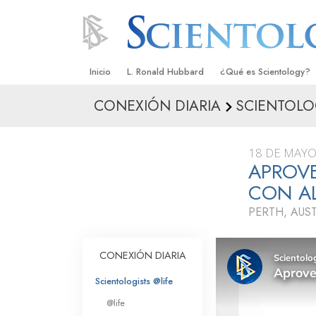
Inicio
L. Ronald Hubbard
¿Qué es Scientology?
CONEXIÓN DIARIA
SCIENTOLO
Creencias y Prácticas
Credos y Códigos de S
18 DE MAYO
Qué dicen los Scientolo
APROV
Scientology
CON A
Conoce a un Scientolog
PERTH, AUS
Dentro de una Iglesia
CONEXIÓN DIARIA
Los Principios Básicos 
Scientologists @life
Una Introducción a Dian
@life