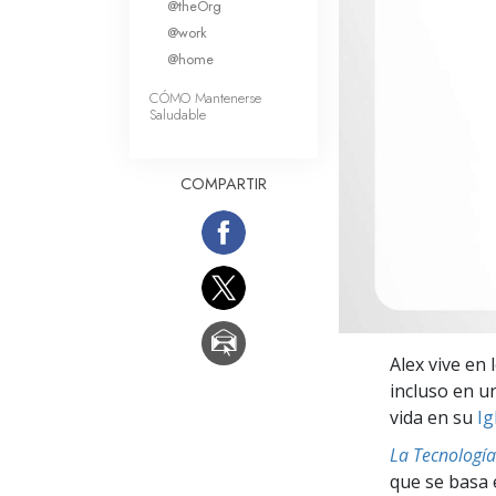
@theOrg
Amor y Odio: ¿Qué es
@work
@home
CÓMO Mantenerse
Saludable
COMPARTIR
Alex vive en 
incluso en u
vida en su
Ig
La Tecnología
que se basa 