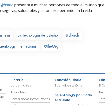
ts @home
presenta a muchas personas de todo el mundo que 
seguras, saludables y están prosperando en la vida.
stralia
La Tecnología de Estudio
@church
cientology Internacional
@theOrg
Librería
Conexión Diaria
Có
Libros Iniciales
Scientologists @life
El C
da
Audiolibros
Tecn
Scientology por Todo
ajo
Conferencias Introductorias
Refo
el Mundo