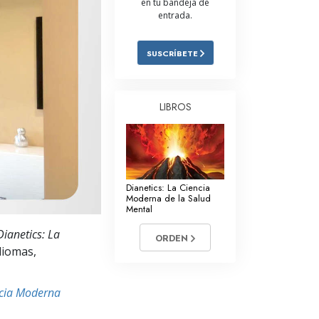
en tu bandeja de
entrada.
Respuestas a las Drogas
Los Niños
SUSCRÍBETE
Herramientas para el Entorno Laboral
La Ética y las
LIBROS
Condiciones
La Causa de la Supresión
Investigaciones
Dianetics: La Ciencia
Los Fundamentos de la Organización
Moderna de la Salud
Mental
Los Fundamentos de las Relaciones
Dianetics: La
Públicas
ORDEN
idiomas,
Objetivos y Metas
ncia Moderna
La Tecnología de Estudio