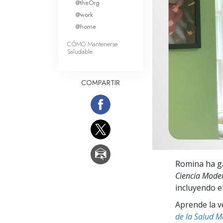
@theOrg
Amor y Odio: ¿Qué es
@work
@home
CÓMO Mantenerse
Saludable
COMPARTIR
Romina ha g
Ciencia Moder
incluyendo e
Aprende la v
de la Salud M