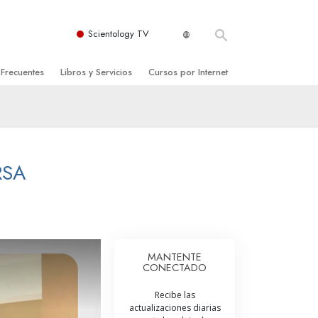
Scientology TV
 Frecuentes
Libros y Servicios
Cursos por Internet
es y principios básicos
niciales
Cómo Resolver los Conflictos
una Iglesia
bros
Las Dinámicas de la Existencia
zación de Scientology
ncias Introductorias
Los Componentes de la Comprensión
RSA
s Introductorias
Soluciones para un Entorno Peligroso
s Iniciales
Ayudas para Enfermedades y Lesiones
anos
La Integridad y la Honestidad
MANTENTE
CONECTADO
os
El Matrimonio
Recibe las
La Escala Tonal Emocional
actualizaciones diarias
tology