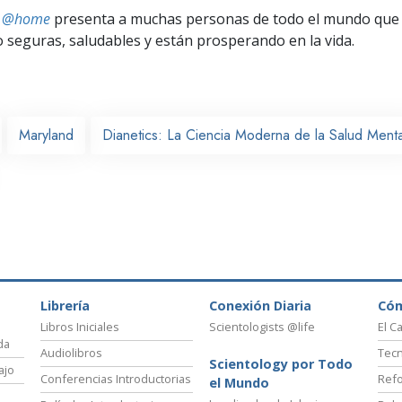
ts @home
presenta a muchas personas de todo el mundo que 
seguras, saludables y están prosperando en la vida.
Maryland
Dianetics: La Ciencia Moderna de la Salud Menta
Librería
Conexión Diaria
Có
Libros Iniciales
Scientologists @life
El C
da
Audiolibros
Tecn
Scientology por Todo
ajo
Conferencias Introductorias
Refo
el Mundo