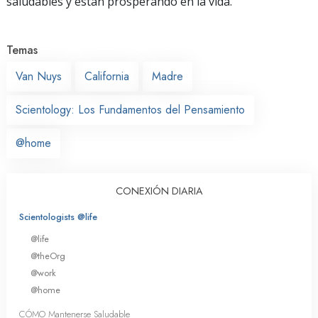
saludables y están prosperando en la vida.
Temas
Van Nuys
California
Madre
Scientology: Los Fundamentos del Pensamiento
@home
CONEXIÓN DIARIA
Scientologists @life
@life
@theOrg
@work
@home
CÓMO Mantenerse Saludable