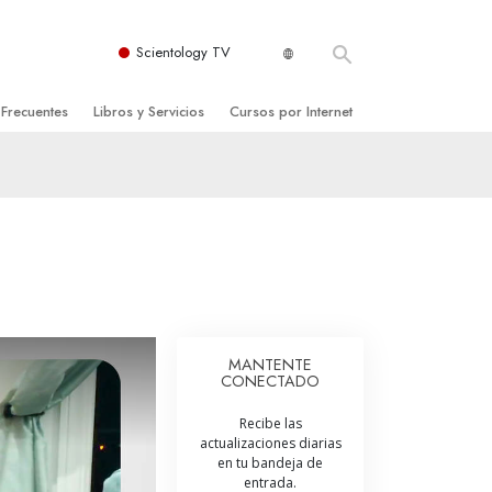
Scientology TV
 Frecuentes
Libros y Servicios
Cursos por Internet
es y principios básicos
niciales
Cómo Resolver los Conflictos
una Iglesia
bros
Las Dinámicas de la Existencia
zación de Scientology
ncias Introductorias
Los Componentes de la Comprensión
s Introductorias
Soluciones para un Entorno Peligroso
s Iniciales
Ayudas para Enfermedades y Lesiones
MANTENTE
CONECTADO
anos
La Integridad y la Honestidad
Recibe las
os
El Matrimonio
actualizaciones diarias
en tu bandeja de
La Escala Tonal Emocional
entrada.
tology