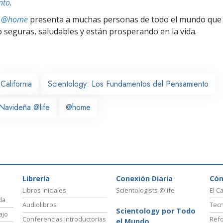
nto
.
ts @home
presenta a muchas personas de todo el mundo que 
seguras, saludables y están prosperando en la vida.
California
Scientology: Los Fundamentos del Pensamiento
Navideña @life
@home
Librería
Conexión Diaria
Có
Libros Iniciales
Scientologists @life
El C
da
Audiolibros
Tecn
Scientology por Todo
ajo
Conferencias Introductorias
Refo
el Mundo