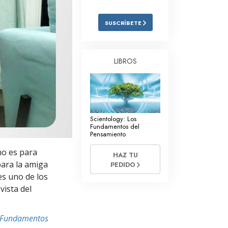
Respuestas a las Drogas
SUSCRÍBETE
Los Niños
Herramientas para el Entorno Laboral
LIBROS
La Ética y las
Condiciones
La Causa de la Supresión
Scientology: Los
Investigaciones
Fundamentos del
Pensamiento
Los Fundamentos de la Organización
no es para
HAZ TU
Los Fundamentos de las Relaciones
para la amiga
PEDIDO
Públicas
es uno de los
vista del
Objetivos y Metas
La Tecnología de Estudio
s Fundamentos