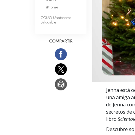
Amor y Odio: ¿Qué es
@home
CÓMO Mantenerse
Saludable
COMPARTIR
Jenna está o
una amiga am
de Jenna com
secretos de 
libro
Sciento
Descubre sobr