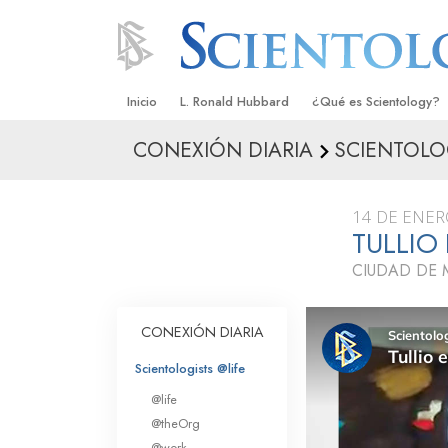
Inicio
L. Ronald Hubbard
¿Qué es Scientology?
CONEXIÓN DIARIA
SCIENTOLO
Creencias y Prácticas
Credos y Códigos de S
14 DE ENER
Qué dicen los Scientolo
TULLIO
Scientology
CIUDAD DE 
Conoce a un Scientolog
Dentro de una Iglesia
CONEXIÓN DIARIA
Los Principios Básicos 
Scientologists @life
@life
Una Introducción a Dian
@theOrg
@work