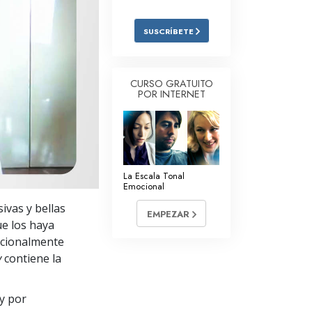
Respuestas a las Drogas
SUSCRÍBETE
Los Niños
Herramientas para el Entorno Laboral
CURSO GRATUITO
POR INTERNET
La Ética y las
Condiciones
La Causa de la Supresión
Investigaciones
La Escala Tonal
Emocional
Los Fundamentos de la Organización
ivas y bellas
EMPEZAR
Los Fundamentos de las Relaciones
e los haya
Públicas
ocionalmente
y
contiene la
Objetivos y Metas
La Tecnología de Estudio
y por