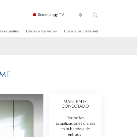
Scientology TV
 Frecuentes
Libros y Servicios
Cursos por Internet
es y principios básicos
niciales
Cómo Resolver los Conflictos
una Iglesia
bros
Las Dinámicas de la Existencia
zación de Scientology
ncias Introductorias
Los Componentes de la Comprensión
OME
s Introductorias
Soluciones para un Entorno Peligroso
s Iniciales
Ayudas para Enfermedades y Lesiones
MANTENTE
CONECTADO
anos
La Integridad y la Honestidad
Recibe las
os
El Matrimonio
actualizaciones diarias
en tu bandeja de
La Escala Tonal Emocional
entrada.
tology