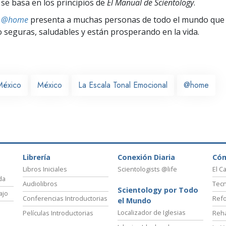
 se basa en los principios de
El Manual de Scientology
.
ts @home
presenta a muchas personas de todo el mundo que 
seguras, saludables y están prosperando en la vida.
México
México
La Escala Tonal Emocional
@home
Librería
Conexión Diaria
Có
Libros Iniciales
Scientologists @life
El C
da
Audiolibros
Tecn
Scientology por Todo
ajo
Conferencias Introductorias
Refo
el Mundo
Localizador de Iglesias
Películas Introductorias
Reha