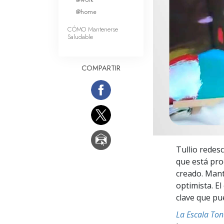
Amor y Odio: ¿Qué es
@home
CÓMO Mantenerse
Saludable
COMPARTIR
Tullio redesc
que está pro
creado. Mant
optimista. E
clave que pu
La Escala To