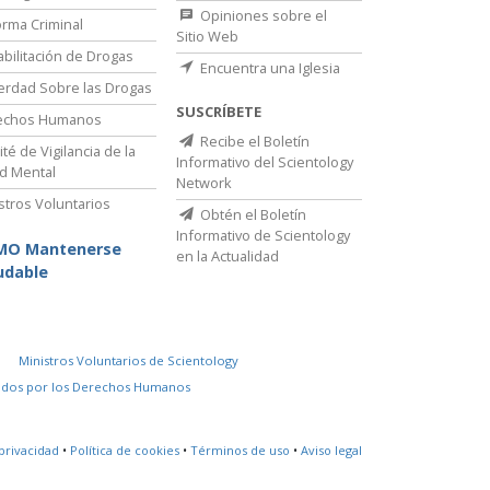
Opiniones sobre el
rma Criminal
Sitio Web
bilitación de Drogas
Encuentra una Iglesia
erdad Sobre las Drogas
SUSCRÍBETE
echos Humanos
Recibe el Boletín
té de Vigilancia de la
Informativo del Scientology
d Mental
Network
stros Voluntarios
Obtén el Boletín
Informativo de Scientology
MO Mantenerse
en la Actualidad
udable
Ministros Voluntarios de Scientology
idos por los Derechos Humanos
privacidad
•
Política de cookies
•
Términos de uso
•
Aviso legal