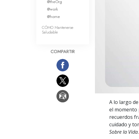
@theOrg
Amor y Odio: ¿Qué es
@work
@home
CÓMO Mantenerse
Saludable
COMPARTIR
A lo largo d
el momento p
recuerdos fr
cuidado y t
Sobre la Vida
.