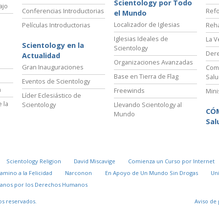
Scientology por Todo
ajo
Conferencias Introductorias
Refo
el Mundo
Localizador de Iglesias
Películas Introductorias
Reha
Iglesias Ideales de
La V
Scientology en la
Scientology
Der
Actualidad
Organizaciones Avanzadas
Gran Inauguraciones
Comi
Base en Tierra de Flag
Salu
Eventos de Scientology
a
Freewinds
Mini
Líder Eclesiástico de
 la
Scientology
Llevando Scientology al
CÓ
Mundo
Sal
Scientology Religion
David Miscavige
Comienza un Curso por Internet
Camino a la Felicidad
Narconon
En Apoyo de Un Mundo Sin Drogas
Un
danos por los Derechos Humanos
os reservados.
Aviso de 