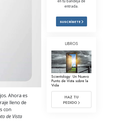
en tu bandeja de
entrada.
Respuestas a las Drogas
Los Niños
SUSCRÍBETE
Herramientas para el Entorno Laboral
La Ética y las
LIBROS
Condiciones
La Causa de la Supresión
Investigaciones
Scientology: Un Nuevo
Los Fundamentos de la Organización
Punto de Vista sobre la
Vida
Los Fundamentos de las Relaciones
jos. Ahora es
Públicas
HAZ TU
aje lleno de
PEDIDO
Objetivos y Metas
es con
to de Vista
La Tecnología de Estudio