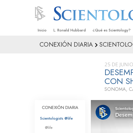
Inicio
L. Ronald Hubbard
¿Qué es Scientology?
CONEXIÓN DIARIA
SCIENTOLO
Creencias y Prácticas
Credos y Códigos de S
25 DE JUNI
Qué dicen los Scientolo
DESEM
Scientology
CON S
Conoce a un Scientolog
SONOMA, C
Dentro de una Iglesia
CONEXIÓN DIARIA
Los Principios Básicos 
Scientologists @life
Una Introducción a Dian
@life