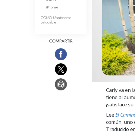
Amor y Odio: ¿Qué es
@home
CÓMO Mantenerse
Saludable
COMPARTIR
Carly va en l
tiene al aum
¡satisface su
Lee
El Camino
común, uno q
Traducido en