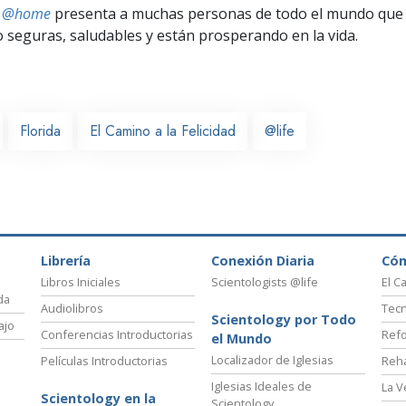
ts @home
presenta a muchas personas de todo el mundo que 
seguras, saludables y están prosperando en la vida.
Florida
El Camino a la Felicidad
@life
Librería
Conexión Diaria
Có
Libros Iniciales
Scientologists @life
El C
da
Audiolibros
Tecn
Scientology por Todo
ajo
Conferencias Introductorias
Refo
el Mundo
Localizador de Iglesias
Películas Introductorias
Reha
Iglesias Ideales de
La V
Scientology en la
Scientology