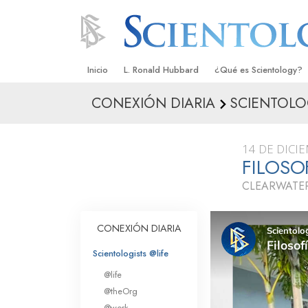
Inicio
L. Ronald Hubbard
¿Qué es Scientology?
CONEXIÓN DIARIA
SCIENTOLO
Creencias y Prácticas
Credos y Códigos de S
14 DE DICI
Qué dicen los Scientolo
FILOSO
Scientology
CLEARWATER
Conoce a un Scientolog
Dentro de una Iglesia
CONEXIÓN DIARIA
Los Principios Básicos 
Scientologists @life
@life
Una Introducción a Dian
@theOrg
@work