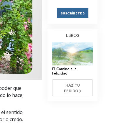
Respuestas a las Drogas
SUSCRÍBETE
Los Niños
Herramientas para el Entorno Laboral
LIBROS
La Ética y las
Condiciones
La Causa de la Supresión
El Camino a la
Investigaciones
Felicidad
Los Fundamentos de la Organización
HAZ TU
e poder que
PEDIDO
Los Fundamentos de las Relaciones
do lo hace,
Públicas
Objetivos y Metas
 el sentido
or o credo.
La Tecnología de Estudio