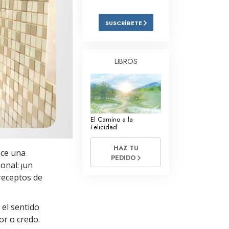
Respuestas a las Drogas
SUSCRÍBETE
Los Niños
Herramientas para el Entorno Laboral
LIBROS
La Ética y las
Condiciones
La Causa de la Supresión
El Camino a la
Investigaciones
Felicidad
Los Fundamentos de la Organización
HAZ TU
ace una
PEDIDO
Los Fundamentos de las Relaciones
onal: ¡un
Públicas
receptos de
Objetivos y Metas
 el sentido
La Tecnología de Estudio
or o credo.