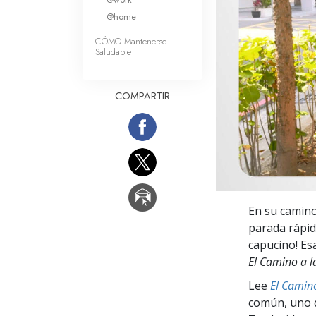
Amor y Odio: ¿Qué es
@home
CÓMO Mantenerse
Saludable
COMPARTIR
En su camino
parada rápid
capucino! Es
El Camino a l
Lee
El Camino
común, uno q