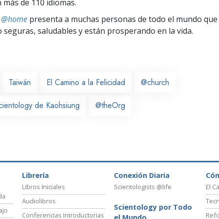
 más de 110 idiomas.
ts @home
presenta a muchas personas de todo el mundo que 
seguras, saludables y están prosperando en la vida.
Taiwán
El Camino a la Felicidad
@church
Scientology de Kaohsiung
@theOrg
Librería
Conexión Diaria
Có
Libros Iniciales
Scientologists @life
El C
da
Audiolibros
Tecn
Scientology por Todo
ajo
Conferencias Introductorias
Refo
el Mundo