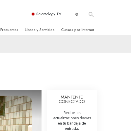
Scientology TV
 Frecuentes
Libros y Servicios
Cursos por Internet
es y principios básicos
niciales
Cómo Resolver los Conflictos
una Iglesia
bros
Las Dinámicas de la Existencia
zación de Scientology
ncias Introductorias
Los Componentes de la Comprensión
s Introductorias
Soluciones para un Entorno Peligroso
s Iniciales
Ayudas para Enfermedades y Lesiones
MANTENTE
CONECTADO
anos
La Integridad y la Honestidad
Recibe las
os
El Matrimonio
actualizaciones diarias
en tu bandeja de
La Escala Tonal Emocional
entrada.
tology