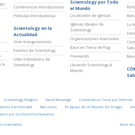
Scientology por Todo
ajo
Conferencias Introductorias
Refo
el Mundo
Localizador de Iglesias
Películas Introductorias
Reha
Iglesias Ideales de
La V
Scientology en la
Scientology
Der
Actualidad
Organizaciones Avanzadas
Gran Inauguraciones
Comi
Base en Tierra de Flag
Salu
Eventos de Scientology
a
Freewinds
Mini
Líder Eclesiástico de
 la
Scientology
Llevando Scientology al
CÓ
Mundo
Sal
Scientology Religion
David Miscavige
Comienza un Curso por Internet
Camino a la Felicidad
Narconon
En Apoyo de Un Mundo Sin Drogas
Un
danos por los Derechos Humanos
os reservados.
Aviso de 