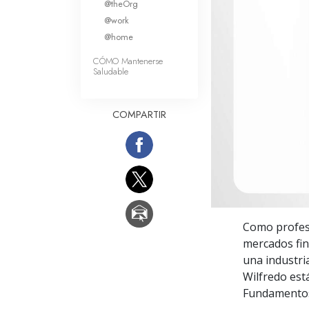
@theOrg
Amor y Odio: ¿Qué es
@work
@home
CÓMO Mantenerse
Saludable
COMPARTIR
Como profesio
mercados fin
una industri
Wilfredo está
Fundamentos