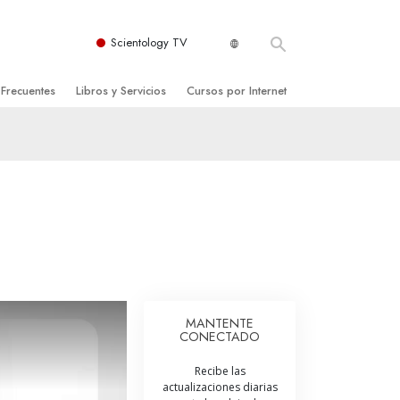
Scientology TV
 Frecuentes
Libros y Servicios
Cursos por Internet
es y principios básicos
niciales
Cómo Resolver los Conflictos
una Iglesia
bros
Las Dinámicas de la Existencia
zación de Scientology
ncias Introductorias
Los Componentes de la Comprensión
s Introductorias
Soluciones para un Entorno Peligroso
s Iniciales
Ayudas para Enfermedades y Lesiones
anos
La Integridad y la Honestidad
MANTENTE
CONECTADO
os
El Matrimonio
Recibe las
La Escala Tonal Emocional
actualizaciones diarias
tology