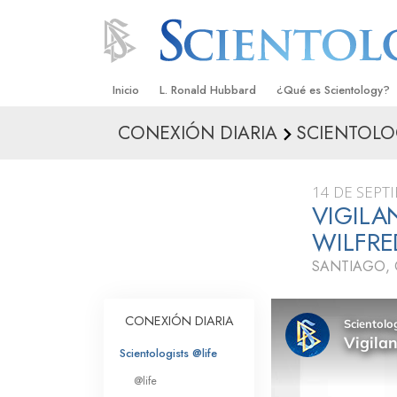
Inicio
L. Ronald Hubbard
¿Qué es Scientology?
CONEXIÓN DIARIA
SCIENTOLO
Creencias y Prácticas
Credos y Códigos de S
14 DE SEPT
Qué dicen los Scientolo
VIGILA
Scientology
WILFR
Conoce a un Scientolog
SANTIAGO, 
Dentro de una Iglesia
CONEXIÓN DIARIA
Los Principios Básicos 
Scientologists @life
Una Introducción a Dian
@life