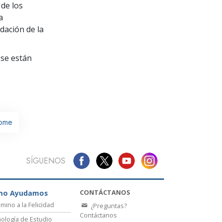
La Comunicación
de los
a
dación de la
se están
ome
SÍGUENOS
CONTÁCTANOS
mo Ayudamos
amino a la Felicidad
¿Preguntas?
Contáctanos
ología de Estudio