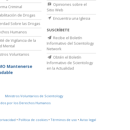
Opiniones sobre el
rma Criminal
Sitio Web
bilitación de Drogas
Encuentra una Iglesia
erdad Sobre las Drogas
SUSCRÍBETE
echos Humanos
Recibe el Boletín
té de Vigilancia de la
Informativo del Scientology
d Mental
Network
stros Voluntarios
Obtén el Boletín
Informativo de Scientology
MO Mantenerse
en la Actualidad
udable
Ministros Voluntarios de Scientology
idos por los Derechos Humanos
privacidad
•
Política de cookies
•
Términos de uso
•
Aviso legal