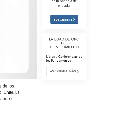
en tu bandeja de
entrada.
Respuestas a las Drogas
Los Niños
SUSCRÍBETE
Herramientas para el Entorno Laboral
La Ética y las
LA EDAD DE ORO
Condiciones
DEL
CONOCIMIENTO
La Causa de la Supresión
Libros y Conferencias de
los Fundamentos
Investigaciones
AVERIGUA MÁS
Los Fundamentos de la Organización
Los Fundamentos de las Relaciones
a de los
Públicas
, Chile. Es
Objetivos y Metas
a pero
La Tecnología de Estudio