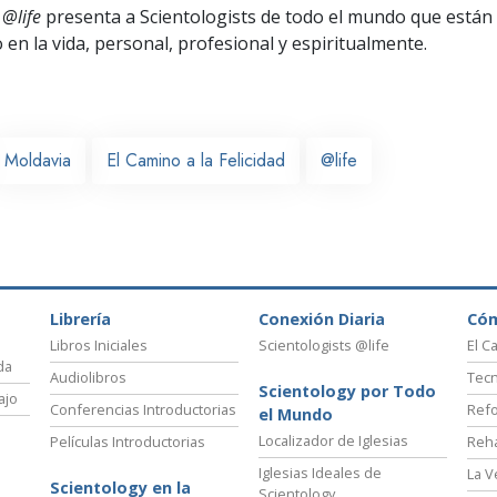
 @life
presenta a Scientologists de todo el mundo que están
o
en la vida, personal,
profesional y espiritualmente.
Moldavia
El Camino a la Felicidad
@life
Librería
Conexión Diaria
Có
Libros Iniciales
Scientologists @life
El C
da
Audiolibros
Tecn
Scientology por Todo
ajo
Conferencias Introductorias
Refo
el Mundo
Localizador de Iglesias
Películas Introductorias
Reha
Iglesias Ideales de
La V
Scientology en la
Scientology