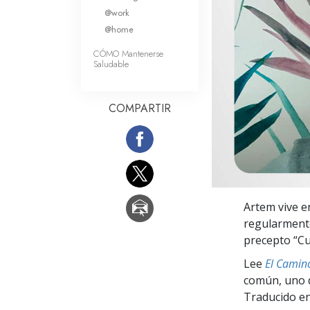
Amor y Odio: ¿Qué es
@work
@home
CÓMO Mantenerse
Saludable
COMPARTIR
Artem vive e
regularmente
precepto “Cu
Lee
El Camino
común, uno q
Traducido en