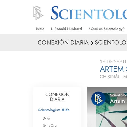
Inicio
L. Ronald Hubbard
¿Qué es Scientology?
CONEXIÓN DIARIA
SCIENTOLOG
Creencias y Prácticas
Credos y Códigos de S
18 DE SEPT
Qué dicen los Scientolo
ARTEM 
Scientology
CHIŞINĂU, 
Conoce a un Scientolog
Dentro de una Iglesia
CONEXIÓN
DIARIA
Los Principios Básicos 
Scientologists @life
Una Introducción a Dian
@life
@theOrg