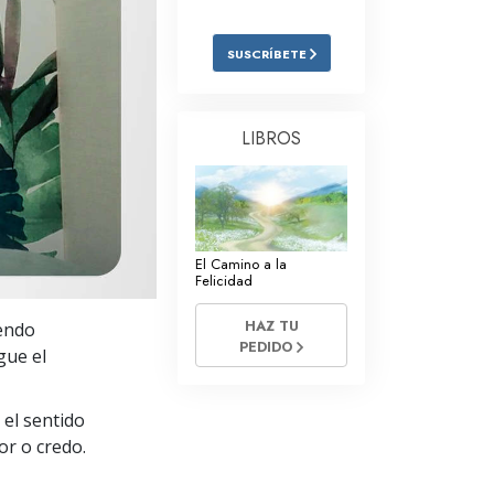
Respuestas a las Drogas
SUSCRÍBETE
Los Niños
Herramientas para el Entorno Laboral
LIBROS
La Ética y las
Condiciones
La Causa de la Supresión
Investigaciones
El Camino a la
Felicidad
Los Fundamentos de la Organización
HAZ TU
endo
PEDIDO
Los Fundamentos de las Relaciones
gue el
Públicas
Objetivos y Metas
 el sentido
or o credo.
La Tecnología de Estudio