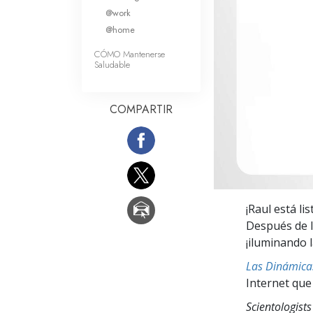
Amor y Odio: ¿Qué es
@work
@home
CÓMO Mantenerse
Saludable
COMPARTIR
¡Raul está l
Después de l
¡iluminando 
Las Dinámicas
Internet que
Scientologists