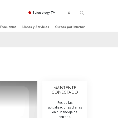
Scientology TV
 Frecuentes
Libros y Servicios
Cursos por Internet
es y principios básicos
niciales
Cómo Resolver los Conflictos
una Iglesia
bros
Las Dinámicas de la Existencia
zación de Scientology
ncias Introductorias
Los Componentes de la Comprensión
s Introductorias
Soluciones para un Entorno Peligroso
s Iniciales
Ayudas para Enfermedades y Lesiones
MANTENTE
CONECTADO
anos
La Integridad y la Honestidad
Recibe las
os
El Matrimonio
actualizaciones diarias
en tu bandeja de
La Escala Tonal Emocional
tology
entrada.