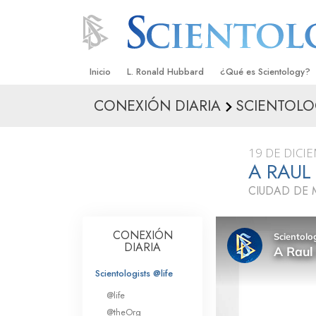
Inicio
L. Ronald Hubbard
¿Qué es Scientology?
CONEXIÓN DIARIA
SCIENTOLOG
Creencias y Prácticas
Credos y Códigos de S
19 DE DICI
Qué dicen los Scientolo
A RAUL
Scientology
CIUDAD DE 
Conoce a un Scientolog
Dentro de una Iglesia
CONEXIÓN
DIARIA
Los Principios Básicos 
Scientologists @life
Una Introducción a Dian
@life
@theOrg