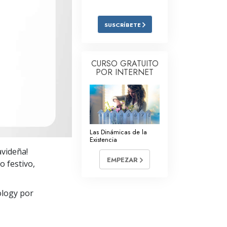
Respuestas a las Drogas
SUSCRÍBETE
Los Niños
Herramientas para el Entorno Laboral
CURSO GRATUITO
POR INTERNET
La Ética y las
Condiciones
La Causa de la Supresión
Investigaciones
Las Dinámicas de la
Existencia
Los Fundamentos de la Organización
avideña!
EMPEZAR
Los Fundamentos de las Relaciones
o festivo,
Públicas
Objetivos y Metas
ology por
La Tecnología de Estudio