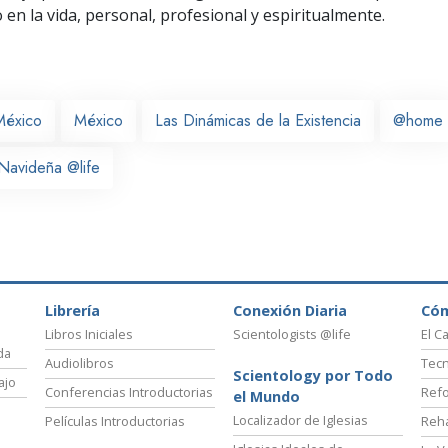
o
en la vida, personal,
profesional y espiritualmente.
México
México
Las Dinámicas de la Existencia
@home
Navideña @life
Librería
Conexión Diaria
Có
Libros Iniciales
Scientologists @life
El C
da
Audiolibros
Tecn
Scientology por Todo
ajo
Conferencias Introductorias
Refo
el Mundo
Localizador de Iglesias
Películas Introductorias
Reha