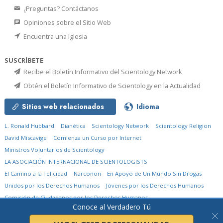
¿Preguntas? Contáctanos
Opiniones sobre el Sitio Web
Encuentra una Iglesia
SUSCRÍBETE
Recibe el Boletín Informativo del Scientology Network
Obtén el Boletín Informativo de Scientology en la Actualidad
Sitios web relacionados
Idioma
L. Ronald Hubbard
Dianética
Scientology Network
Scientology Religion
David Miscavige
Comienza un Curso por Internet
Ministros Voluntarios de Scientology
LA ASOCIACIÓN INTERNACIONAL DE SCIENTOLOGISTS
El Camino a la Felicidad
Narconon
En Apoyo de Un Mundo Sin Drogas
Unidos por los Derechos Humanos
Jóvenes por los Derechos Humanos
Comisión de Ciudadanos por los Derechos Humanos
Conoce al Verdadero Tú
© 2026
Church of Scientology International.
Todos los derechos reservados.
Aviso de privacidad
•
Política de cookies
•
Términos de uso
•
Aviso legal