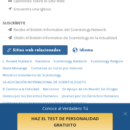
Opiniones sobre el Sitio Web
Encuentra una Iglesia
SUSCRÍBETE
Recibe el Boletín Informativo del Scientology Network
Obtén el Boletín Informativo de Scientology en la Actualidad
Sitios web relacionados
Idioma
L. Ronald Hubbard
Dianética
Scientology Network
Scientology Religion
David Miscavige
Comienza un Curso por Internet
Ministros Voluntarios de Scientology
LA ASOCIACIÓN INTERNACIONAL DE SCIENTOLOGISTS
El Camino a la Felicidad
Narconon
En Apoyo de Un Mundo Sin Drogas
Unidos por los Derechos Humanos
Jóvenes por los Derechos Humanos
Comisión de Ciudadanos por los Derechos Humanos
Conoce al Verdadero Tú
© 2026
Church of Scientology International.
Todos los derechos reservados.
Aviso de privacidad
•
Política de cookies
•
Términos de uso
•
Aviso legal
HAZ EL TEST DE PERSONALIDAD
GRATUITO