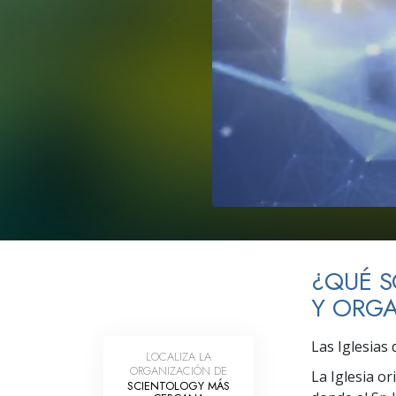
Amor y Odio: ¿Qué es
¿QUÉ S
Y ORG
Las Iglesias 
LOCALIZA LA
ORGANIZACIÓN DE
La Iglesia or
SCIENTOLOGY MÁS