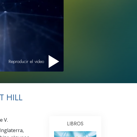
Respuestas a las Drogas
Los Niños
Herramientas para el Entorno Laboral
La Ética y las
Condiciones
La Causa de la Supresión
Reproducir el video
Investigaciones
Los Fundamentos de la Organización
 HILL
Los Fundamentos de las Relaciones
Públicas
Objetivos y Metas
e V.
LIBROS
La Tecnología de Estudio
 Inglaterra,