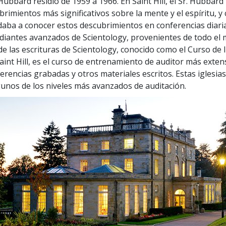
Hubbard residió de 1959 a 1966. En Saint Hill, el Sr. Hubbar
rimientos más significativos sobre la mente y el espíritu, y
daba a conocer estos descubrimientos en conferencias diaria
udiantes avanzados de Scientology, provenientes de todo el
de las escrituras de Scientology, conocido como el Curso de 
Saint Hill, es el curso de entrenamiento de auditor más exte
ferencias grabadas y otros materiales escritos. Estas iglesia
unos de los niveles más avanzados de auditación.