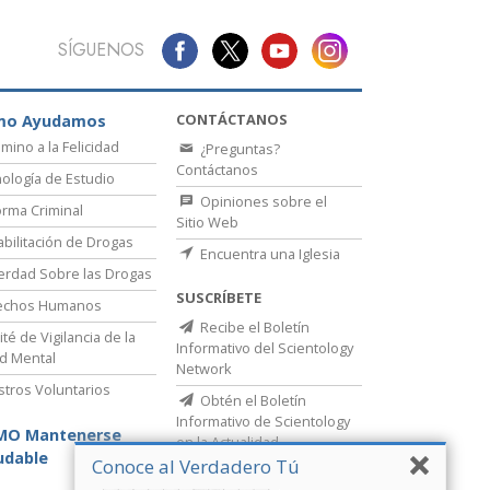
SÍGUENOS
CONTÁCTANOS
mo Ayudamos
amino a la Felicidad
¿Preguntas?
Contáctanos
ología de Estudio
Opiniones sobre el
rma Criminal
Sitio Web
bilitación de Drogas
Encuentra una Iglesia
erdad Sobre las Drogas
SUSCRÍBETE
echos Humanos
Recibe el Boletín
té de Vigilancia de la
Informativo del Scientology
d Mental
Network
stros Voluntarios
Obtén el Boletín
Informativo de Scientology
MO Mantenerse
en la Actualidad
udable
Conoce al Verdadero Tú