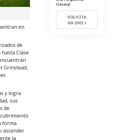
General
SOLICITA
UN DVD
cuentran en
nzados de
 hasta Clase
 encuentran
t Grinstead,
nes
s y logra
dad, sus
es de
scubrimiento
n forma
vo ascender
ente la