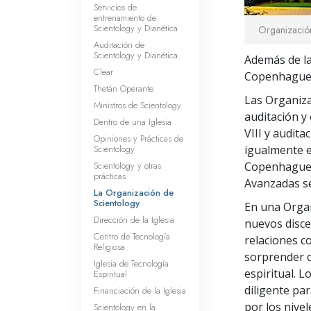
Servicios de
entrenamiento de
Scientology y Dianética
Organización
Auditación de
Scientology y Dianética
Además de la 
Clear
Copenhague, 
Thetán Operante
Las Organiza
Ministros de Scientology
auditación y
Dentro de una Iglesia
VIII y audit
Opiniones y Prácticas de
Scientology
igualmente e
Scientology y otras
Copenhague y
prácticas
Avanzadas se
La Organización de
Scientology
En una Organ
Dirección de la Iglesia
nuevos disce
Centro de Tecnología
relaciones c
Religiosa
sorprender q
Iglesia de Tecnología
espiritual. 
Espiritual
diligente pa
Financiación de la Iglesia
por los nive
Scientology en la