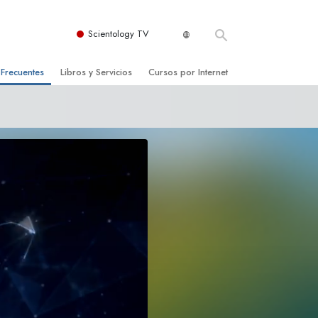
Scientology TV
 Frecuentes
Libros y Servicios
Cursos por Internet
es y principios básicos
niciales
Cómo Resolver los Conflictos
una Iglesia
bros
Las Dinámicas de la Existencia
zación de Scientology
ncias Introductorias
Los Componentes de la Comprensión
s Introductorias
Soluciones para un Entorno Peligroso
s Iniciales
Ayudas para Enfermedades y Lesiones
anos
La Integridad y la Honestidad
os
El Matrimonio
La Escala Tonal Emocional
tology