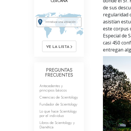
donde el Sr. 
CERCANA
de sus descub
regularidad 
asistían est
este corpus 
Especial de 
casi 450 con
VE LA LISTA
entregan alg
PREGUNTAS
FRECUENTES
Antecedentes y
principios básicos
Creencias de Scientology
Fundador de Scientology
Lo que hace Scientology
por el individuo
Libros de Scientology y
Dianética