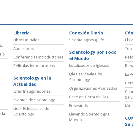
Librería
Conexión Diaria
Có
Libros Iniciales
Scientologists @life
El C
da
Audiolibros
Tecn
Scientology por Todo
ajo
Conferencias Introductorias
Refo
el Mundo
Localizador de Iglesias
Películas Introductorias
Reha
Iglesias Ideales de
La V
Scientology en la
Scientology
Der
Actualidad
Organizaciones Avanzadas
Gran Inauguraciones
Comi
Base en Tierra de Flag
Salu
Eventos de Scientology
a
Freewinds
Mini
Líder Eclesiástico de
 la
Scientology
Llevando Scientology al
CÓ
Mundo
Sal