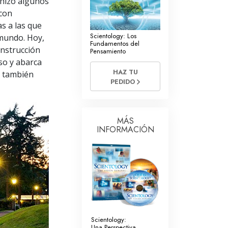
d hizo algunos
La Comunicación
 con
s a las que
Scientology: Los
 mundo. Hoy,
Fundamentos del
Instrucción
Pensamiento
nso y abarca
HAZ TU
s también
PEDIDO
MÁS
INFORMACIÓN
Scientology:
Una Perspectiva