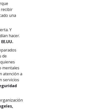
orque
recibir
rcado una
erta. Y
dían hacer.
 EE.UU.
reparados
s de
 quienes
to mentales
n atención a
n servicios
eguridad
organización
ngeles,