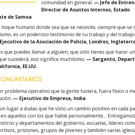
comunidad en general.
— Jefe de Entre
Director de Asuntos Internos, Estado
nte de Samoa
e toque humano donde sea que se necesite, siempre que se n
mismo, es un poderoso testimonio de su trabajo y del trabajo
Ejecutivo de la Asociación de Policía, Londres, Inglaterr
 que puedes llamar a alguien, que sólo tienes que hacer u
 que sucederá, eso significa muchísimo.
— Sargento, Depar
alifornia, EE.UU.
COMUNITARIOS
er problema operativo que la gente tuviera, fuera físico o me
ución.
— Ejecutivo de Empresa, India
sin lugar a dudas que he visto un cambio positivo en cada pa
 y en aquellos con los que hablé personalmente… Entregamos
inistros y departamentos del gobierno, escuelas, líderes com
rtivos, prisiones, grupos de jóvenes y también varias iglesi