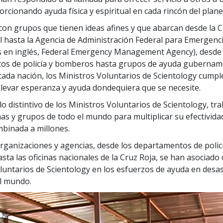
orcionando ayuda física y espiritual en cada rincón del plane
 con grupos que tienen ideas afines y que abarcan desde la 
l hasta la Agencia de Administración Federal para Emergenc
as en inglés, Federal Emergency Management Agency), desde 
os de policía y bomberos hasta grupos de ayuda gubernam
cada nación, los Ministros Voluntarios de Scientology cumpl
llevar esperanza y ayuda dondequiera que se necesite.
llo distintivo de los Ministros Voluntarios de Scientology, tr
as y grupos de todo el mundo para multiplicar su efectivida
binada a millones.
rganizaciones y agencias, desde los departamentos de polic
ta las oficinas nacionales de la Cruz Roja, se han asociado 
luntarios de Scientology en los esfuerzos de ayuda en desa
l mundo.