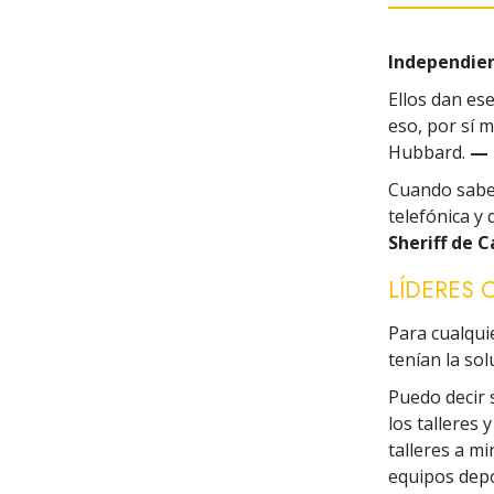
Independie
Ellos dan es
eso, por sí 
Hubbard.
— 
Cuando sabes
telefónica y
Sheriff de C
LÍDERES 
Para cualqui
tenían la sol
Puedo decir 
los talleres
talleres a m
equipos depo