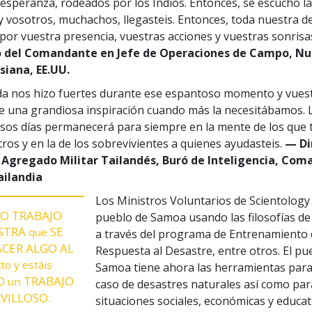
n esperanza, rodeados por los Indios. Entonces, se escuchó l
a y vosotros, muchachos, llegasteis. Entonces, toda nuestra 
por vuestra presencia, vuestras acciones y vuestras sonrisa
 del Comandante en Jefe de Operaciones de Campo, N
siana, EE.UU.
da nos hizo fuertes durante ese espantoso momento y vues
ue una grandiosa inspiración cuando más la necesitábamos. 
 esos días permanecerá para siempre en la mente de los que
tros y en la de los sobrevivientes a quienes ayudasteis.
— Di
 Agregado Militar Tailandés, Buró de Inteligencia, Com
ilandia
Los Ministros Voluntarios de Scientology
O TRABAJO
pueblo de Samoa usando las filosofías de
STRA
SE
que
a través del programa de Entrenamiento
CER ALGO AL
Respuesta al Desastre, entre otros. El pu
to y
estáis
Samoa tiene ahora las herramientas par
O
TRABAJO
un
caso de desastres naturales así como par
VILLOSO.
situaciones sociales, económicas y educat