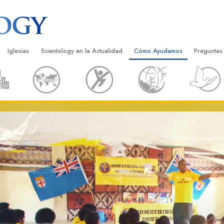
Iglesias
Scientology en la Actualidad
Cómo Ayudamos
Preguntas
Encontrar una Iglesia
Gran Inauguraciones
El Camino a la Felicidad
Antecedent
Libros I
cientology
Iglesias Ideales de Scientology
Eventos de Scientology
Applied Scholastics
Dentro de 
Audioli
gists acerca de
Organizaciones Avanzadas
David Miscavige: Líder Eclesiástico de
Criminon
La Organi
Confere
Scientology
Base en Tierra de Flag
Narconon
Película
ist
Freewinds
La Verdad Sobre las Drogas
Servicio
Llevando Scientology al Mundo
Unidos por los Derechos Hum
de Scientology
Comisión de Ciudadanos por l
ética
Derechos Humanos
Ministros Voluntarios de Scien