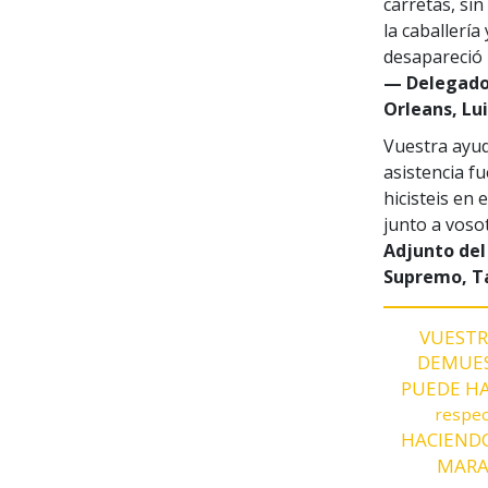
carretas, si
la caballerí
desapareció 
— Delegado
Orleans, Lui
Vuestra ayu
asistencia f
hicisteis en
junto a voso
Adjunto del
Supremo, Ta
VUESTR
DEMUE
PUEDE HA
respec
HACIEND
MARA