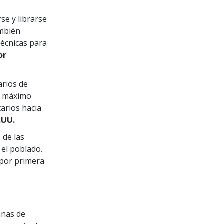
se y librarse
ambién
écnicas para
or
arios de
su máximo
tarios hacia
.UU.
 de las
 el poblado.
 por primera
anas de