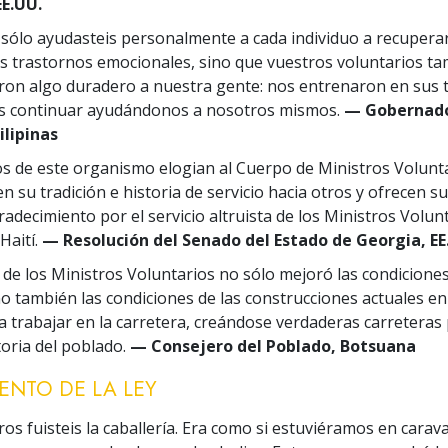
EE.UU.
sólo ayudasteis personalmente a cada individuo a recuperar
los trastornos emocionales, sino que vuestros voluntarios t
on algo duradero a nuestra gente: nos entrenaron en sus t
 continuar ayudándonos a nosotros mismos.
— Gobernad
ilipinas
 de este organismo elogian al Cuerpo de Ministros Volunt
en su tradición e historia de servicio hacia otros y ofrecen 
adecimiento por el servicio altruista de los Ministros Volun
Haití.
— Resolución del Senado del Estado de Georgia, EE
 de los Ministros Voluntarios no sólo mejoró las condiciones
o también las condiciones de las construcciones actuales en
 trabajar en la carretera, creándose verdaderas carreteras
toria del poblado.
— Consejero del Poblado, Botsuana
ENTO DE LA LEY
os fuisteis la caballería. Era como si estuviéramos en carav