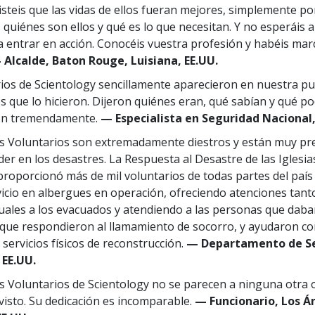
isteis que las vidas de ellos fueran mejores, simplemente p
quiénes son ellos y qué es lo que necesitan. Y no esperáis a 
 entrar en acción. Conocéis vuestra profesión y habéis ma
 Alcalde, Baton Rouge, Luisiana, EE.UU.
ios de Scientology sencillamente aparecieron en nuestra pu
os que lo hicieron. Dijeron quiénes eran, qué sabían y qué po
on tremendamente.
— Especialista en Seguridad Nacional,
os Voluntarios son extremadamente diestros y están muy p
er en los desastres. La Respuesta al Desastre de las Iglesia
proporcionó más de mil voluntarios de todas partes del país
vicio en albergues en operación, ofreciendo atenciones tan
uales a los evacuados y atendiendo a las personas que daba
s que respondieron al llamamiento de socorro, y ayudaron co
y servicios físicos de reconstrucción.
— Departamento de S
 EE.UU.
s Voluntarios de Scientology no se parecen a ninguna otra 
visto. Su dedicación es incomparable.
— Funcionario, Los Á