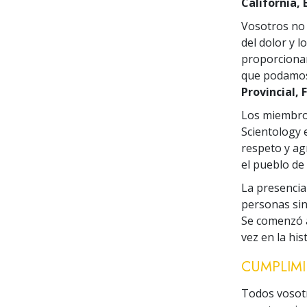
California, 
Vosotros no 
del dolor y 
proporcionar
que podamos
Provincial, F
Los miembros
Scientology 
respeto y agr
el pueblo de 
La presencia
personas sin
Se comenzó a
vez en la his
CUMPLIMI
Todos vosotr