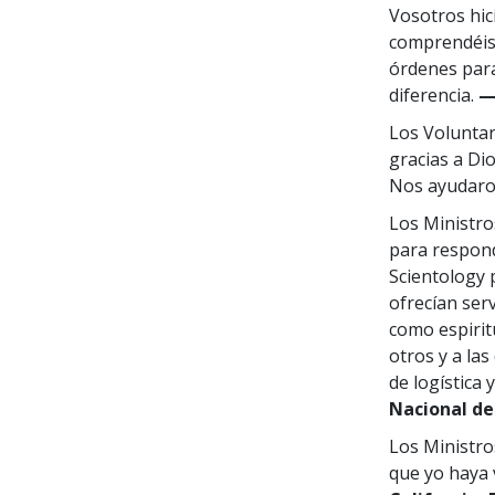
Vosotros hic
comprendéis 
órdenes para
diferencia.
—
Los Voluntar
gracias a Di
Nos ayudar
Los Ministr
para respond
Scientology 
ofrecían ser
como espirit
otros y a la
de logística 
Nacional de
Los Ministro
que yo haya 