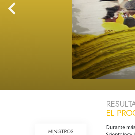
Amor y Odio: ¿Qué es
RESULT
EL PR
Durante más 
MINISTROS
Scientology 