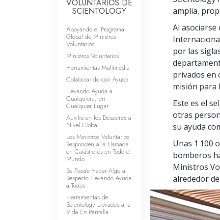
VOLUNTARIOS DE
SCIENTOLOGY
amplia, prop
Al asociarse
Apoyando el Programa
Global de Ministros
Internaciona
Voluntarios
por las sigl
Ministros Voluntarios
departament
Herramientas Multimedia
privados en 
Colaborando con Ayuda
misión para 
Llevando Ayuda a
Cualquiera, en
Este es el se
Cualquier Lugar
otras person
Auxilio en los Desastres a
Nivel Global
su ayuda com
Los Ministros Voluntarios
Unas 1 100 o
Responden a la Llamada
en Catástrofes en Todo el
bomberos has
Mundo
Ministros Vo
Se
Puede
Hacer Algo al
Respecto Llevando Ayuda
alrededor de
a Todos
Herramientas de
Scientology Llevadas a la
Vida En Pantalla