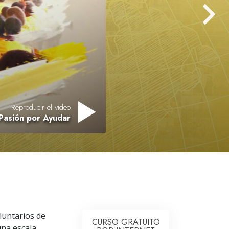
Respuestas a las Drogas
Los Niños
Herramientas para el Entorno Laboral
La Ética y las
Condiciones
La Causa de la Supresión
Reproducir el video
Pasión por Ayudar
Investigaciones
Los Fundamentos de la Organización
Los Fundamentos de las Relaciones
Públicas
Objetivos y Metas
La Tecnología de Estudio
luntarios de
CURSO GRATUITO
una escala