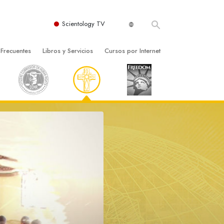
Scientology TV
 Frecuentes
Libros y Servicios
Cursos por Internet
es y principios básicos
niciales
Cómo Resolver los Conflictos
una Iglesia
bros
Las Dinámicas de la Existencia
zación de Scientology
ncias Introductorias
Los Componentes de la Comprensión
s Introductorias
Soluciones para un Entorno Peligroso
s Iniciales
Ayudas para Enfermedades y Lesiones
anos
La Integridad y la Honestidad
os
El Matrimonio
La Escala Tonal Emocional
tology