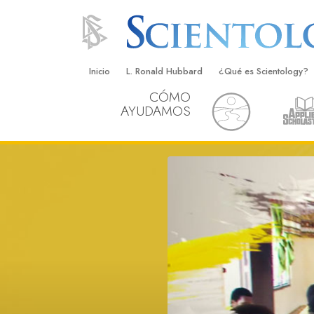
Inicio
L. Ronald Hubbard
¿Qué es Scientology?
CÓMO
Creencias y Prácticas
AYUDAMOS
Credos y Códigos de S
Qué dicen los Scientolo
Scientology
Conoce a un Scientolog
Dentro de una Iglesia
Los Principios Básicos 
Una Introducción a Dian