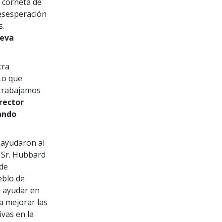
a corneta de
desesperación
s.
ueva
tra
Lo que
 trabajamos
rector
ando
 ayudaron al
 Sr. Hubbard
 de
eblo de
a ayudar en
a mejorar las
ivas en la