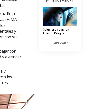
POR INTERNET
La Comunicación
ta.
Cruz Roja
ias (FEMA
los
Soluciones para un
entales y
Entorno Peligroso
en con su
EMPEZAR
abajar con
d y extender
ía y
con los
stres