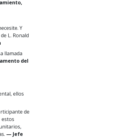
namiento,
ecesite. Y
 de L. Ronald
a
na llamada
tamento del
ntal, ellos
rticipante de
 estos
unitarios,
as.
— Jefe