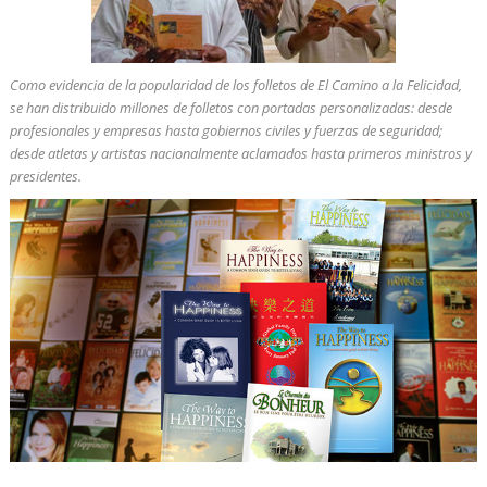
Como evidencia de la popularidad de los folletos de
El Camino a la Felicidad
,
se han distribuido millones de folletos con portadas personalizadas: desde
profesionales y empresas hasta gobiernos civiles y fuerzas de seguridad;
desde atletas y artistas nacionalmente aclamados hasta primeros ministros y
presidentes.