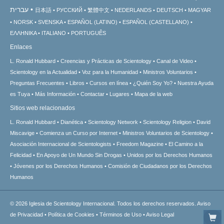
עברית
日本語
РУССКИЙ
繁體中文
NEDERLANDS
DEUTSCH
MAGYAR
NORSK
SVENSKA
ESPAÑOL (LATINO)
ESPAÑOL (CASTELLANO)
ΕΛΛΗΝΙΚA
ITALIANO
PORTUGUÊS
Enlaces
L. Ronald Hubbard
Creencias y Prácticas de Scientology
Canal de Video
Scientology en la Actualidad
Voz para la Humanidad
Ministros Voluntarios
Preguntas Frecuentes
Libros
Cursos en línea
¿Quién Soy Yo?
Nuestra Ayuda
es Tuya
Más Información
Contactar
Lugares
Mapa de la web
Sitios web relacionados
L. Ronald Hubbard
Dianética
Scientology Network
Scientology Religion
David
Miscavige
Comienza un Curso por Internet
Ministros Voluntarios de Scientology
Asociación Internacional de Scientologists
Freedom Magazine
El Camino a la
Felicidad
En Apoyo de Un Mundo Sin Drogas
Unidos por los Derechos Humanos
Jóvenes por los Derechos Humanos
Comisión de Ciudadanos por los Derechos
Humanos
© 2026
Iglesia de Scientology Internacional.
Todos los derechos reservados.
Aviso
de Privacidad
•
Política de Cookies
•
Términos de Uso
•
Aviso Legal