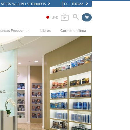
SITIOS WEB RELACIONADOS
ES
IDIOMA
LIVE
guntas Frecuentes
Libros
Cursos en línea
dentes y principios básicos
Cómo Resolver los Conflictos
Libros Iniciales
 de una Iglesia
Las Dinámicas de la Existencia
Audiolibros
anización de Scientology
Los Componentes de la Comprensión
Conferencias Introductorias
Soluciones para un Entorno Peligroso
Películas
Ayudas para Enfermedades y Lesiones
La Integridad y la Honestidad
El Matrimonio
La Escala Tonal Emocional
Respuestas a las Drogas