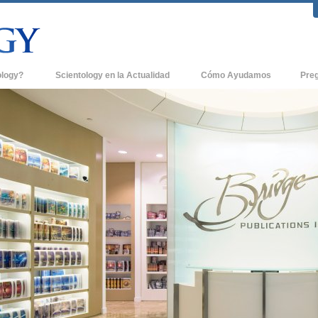
ology?
Scientology en la Actualidad
Cómo Ayudamos
Pre
icas
Iglesias de Scientology
Antece
 de Scientology
Nuevas Iglesias de Scientology
Dentro
entologists acerca de
Organizaciones Avanzadas
La Org
Base en Tierra de Flag
tologist
Freewinds
sia
Llevando Scientology al Mundo
sicos de Scientology
David Miscavige - Líder Eclesiástico de
a Dianética
Scientology
é es Grandeza?