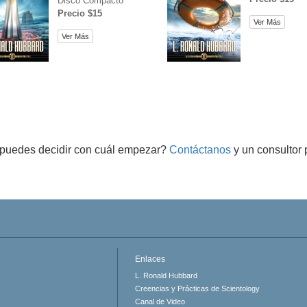
Disco Compacto
Precio $15
Ver Más
Ver Más
puedes decidir con cuál empezar?
Contáctanos
y un consultor 
Enlaces
L. Ronald Hubbard
Creencias y Prácticas de Scientology
Canal de Video