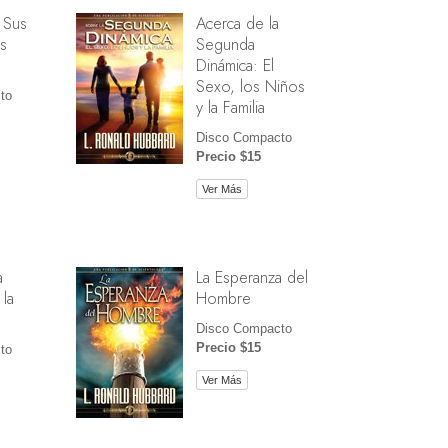
 Sus
Acerca de la
s
Segunda
Dinámica: El
Sexo, los Niños
to
y la Familia
Disco Compacto
Precio $15
Ver Más
a
La Esperanza del
 la
Hombre
Disco Compacto
Precio $15
to
Ver Más