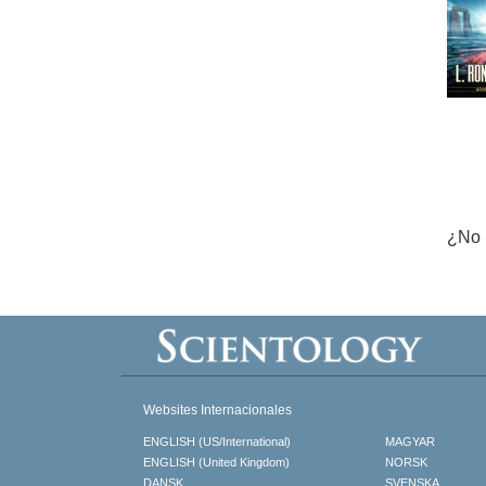
¿No 
Websites Internacionales
ENGLISH (US/International)
MAGYAR
ENGLISH (United Kingdom)
NORSK
DANSK
SVENSKA