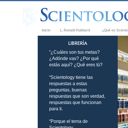
Inicio
L. Ronald Hubbard
¿Qué es Scient
Creencias y Práct
LIBRERÍA
“¿Cuáles son tus metas?
Credos y Códigos
¿Adónde vas? ¿Por qué
Qué dicen los Sci
estás aquí? ¿Qué eres tú?
Scientology
“Scientology tiene las
Conoce a un Scien
respuestas a estas
Dentro de una Igle
preguntas, buenas
respuestas que son verdad,
Los Principios Bá
respuestas que funcionan
para ti.
Una Introducción 
“Porque el tema de
Amor y Odio: ¿Qu
Scientology