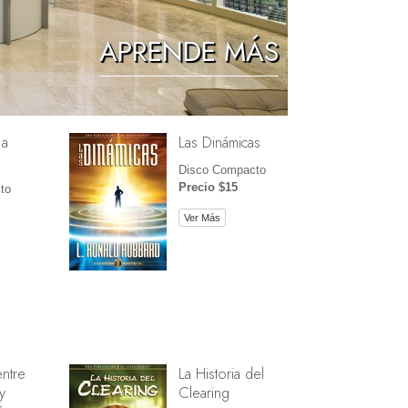
Los Niños
APRENDE MÁS
Herramientas para el Entorno Laboral
La Ética y las Condiciones
 a
Las Dinámicas
La Causa de la Supresión
Disco Compacto
Investigaciones
Precio $15
to
Los Fundamentos de la Organización
Ver Más
Los Fundamentos de las Relaciones
Públicas
Objetivos y Metas
La Tecnología de Estudio
La Comunicación
entre
La Historia del
y
Clearing