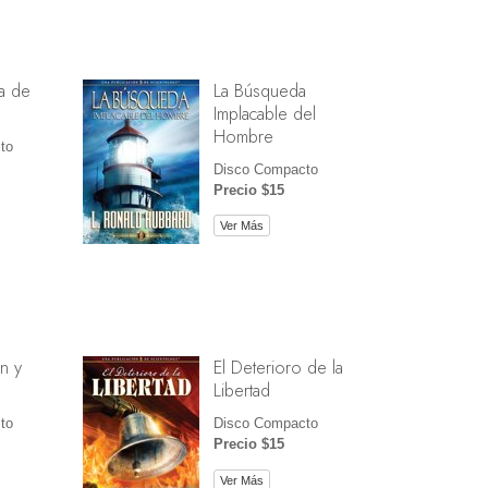
a de
La Búsqueda
Implacable del
Hombre
to
Disco Compacto
Precio $15
Ver Más
n y
El Deterioro de la
Libertad
to
Disco Compacto
Precio $15
Ver Más