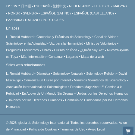
עברית
日本語
РУССКИЙ
繁體中文
NEDERLANDS
DEUTSCH
MAGYAR
NORSK
SVENSKA
ESPAÑOL (LATINO)
ESPAÑOL (CASTELLANO)
ΕΛΛΗΝΙΚA
ITALIANO
PORTUGUÊS
Enlaces
L. Ronald Hubbard
Creencias y Prácticas de Scientology
Canal de Video
Scientology en la Actualidad
Voz para la Humanidad
Ministros Voluntarios
Preguntas Frecuentes
Libros
Cursos en línea
¿Quién Soy Yo?
Nuestra Ayuda
es Tuya
Más Información
Contactar
Lugares
Mapa de la web
Sitios web relacionados
L. Ronald Hubbard
Dianética
Scientology Network
Scientology Religion
David
Miscavige
Comienza un Curso por Internet
Ministros Voluntarios de Scientology
Asociación Internacional de Scientologists
Freedom Magazine
El Camino a la
Felicidad
En Apoyo de Un Mundo Sin Drogas
Unidos por los Derechos Humanos
Jóvenes por los Derechos Humanos
Comisión de Ciudadanos por los Derechos
Humanos
© 2026
Iglesia de Scientology Internacional.
Todos los derechos reservados.
Aviso
de Privacidad
•
Política de Cookies
•
Términos de Uso
•
Aviso Legal