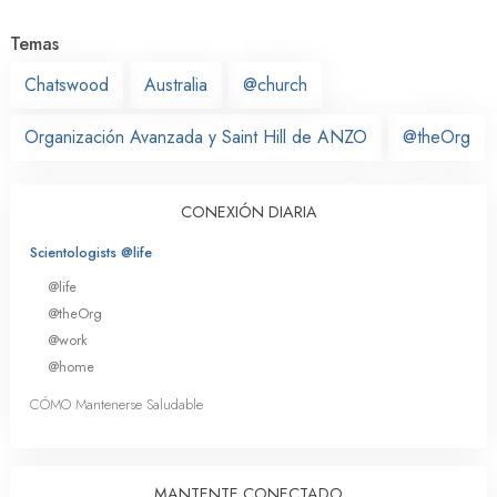
Temas
Chatswood
Australia
@church
Organización Avanzada y Saint Hill de ANZO
@theOrg
CONEXIÓN DIARIA
Scientologists @life
@life
@theOrg
@work
@home
CÓMO Mantenerse Saludable
MANTENTE CONECTADO