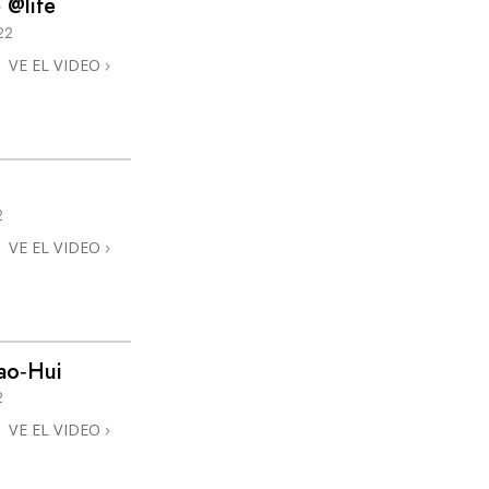
 @life
Respuestas a las Drogas
22
VE EL VIDEO
Los Niños
Herramientas para el Entorno Laboral
La Ética y las
Condiciones
La Causa de la Supresión
2
VE EL VIDEO
Investigaciones
Los Fundamentos de la Organización
Los Fundamentos de las Relaciones
Públicas
Pao‑Hui
2
Objetivos y Metas
VE EL VIDEO
La Tecnología de Estudio