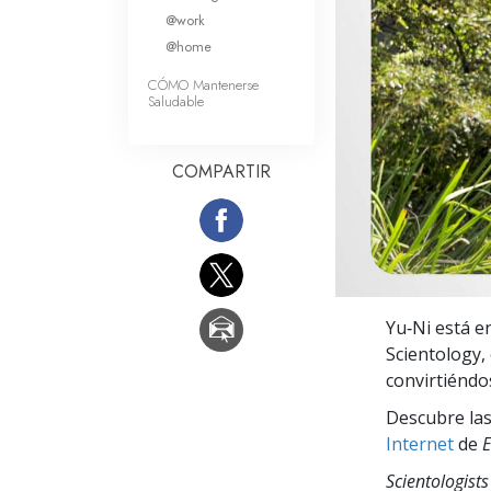
Amor y Odio: ¿Qué es
@work
@home
CÓMO Mantenerse
Saludable
COMPARTIR
Yu‑Ni está e
Scientology,
convirtiéndo
Descubre las
Internet
de
E
Scientologists