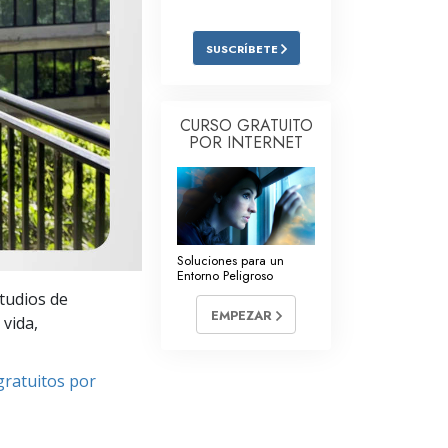
Respuestas a las Drogas
SUSCRÍBETE
Los Niños
Herramientas para el Entorno Laboral
CURSO GRATUITO
POR INTERNET
La Ética y las
Condiciones
La Causa de la Supresión
Investigaciones
Soluciones para un
Entorno Peligroso
Los Fundamentos de la Organización
studios de
EMPEZAR
Los Fundamentos de las Relaciones
 vida,
Públicas
Objetivos y Metas
gratuitos por
La Tecnología de Estudio