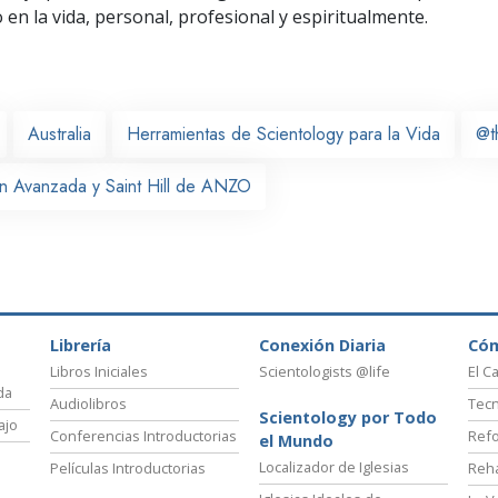
o
en la vida, personal,
profesional y espiritualmente.
Australia
Herramientas de Scientology para la Vida
@t
n Avanzada y Saint Hill de ANZO
Librería
Conexión Diaria
Có
Libros Iniciales
Scientologists @life
El C
da
Audiolibros
Tecn
Scientology por Todo
ajo
Conferencias Introductorias
Refo
el Mundo
Localizador de Iglesias
Películas Introductorias
Reha