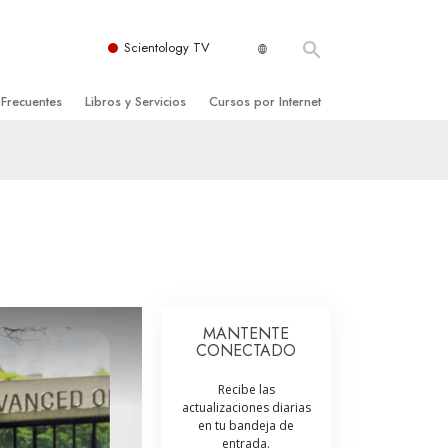
Scientology TV
 Frecuentes
Libros y Servicios
Cursos por Internet
es y principios básicos
niciales
Cómo Resolver los Conflictos
una Iglesia
bros
Las Dinámicas de la Existencia
zación de Scientology
ncias Introductorias
Los Componentes de la Comprensión
s Introductorias
Soluciones para un Entorno Peligroso
s Iniciales
Ayudas para Enfermedades y Lesiones
MANTENTE
CONECTADO
anos
La Integridad y la Honestidad
Recibe las
os
El Matrimonio
actualizaciones diarias
en tu bandeja de
La Escala Tonal Emocional
tology
entrada.