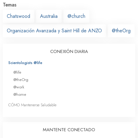
Temas
Chatswood
Australia
@church
Organización Avanzada y Saint Hill de ANZO
@theOrg
CONEXIÓN DIARIA
Scientologists @life
@life
@theOrg
@work
@home
CÓMO Mantenerse Saludable
MANTENTE CONECTADO