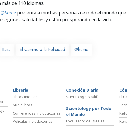
 más de 110 idiomas.
ts @home
presenta a muchas personas de todo el mundo que 
seguras, saludables y están prosperando en la vida.
Italia
El Camino a la Felicidad
@home
Librería
Conexión Diaria
Có
Libros Iniciales
Scientologists @life
El C
da
Audiolibros
Tecn
Scientology por Todo
ajo
Conferencias Introductorias
Refo
el Mundo
Localizador de Iglesias
Películas Introductorias
Reha