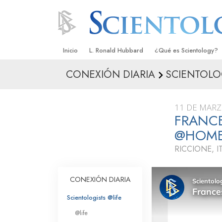
Inicio
L. Ronald Hubbard
¿Qué es Scientology?
CONEXIÓN DIARIA
SCIENTOLO
Creencias y Prácticas
Credos y Códigos de S
11 DE MARZ
Qué dicen los Scientolo
FRANCE
Scientology
@HOM
Conoce a un Scientolog
RICCIONE, I
Dentro de una Iglesia
CONEXIÓN DIARIA
Los Principios Básicos 
Scientologists @life
Una Introducción a Dian
@life