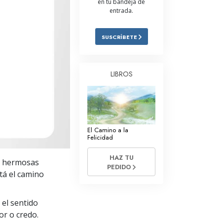
en tu bandeja de
entrada.
Respuestas a las Drogas
Los Niños
SUSCRÍBETE
Herramientas para el Entorno Laboral
La Ética y las
LIBROS
Condiciones
La Causa de la Supresión
Investigaciones
El Camino a la
Los Fundamentos de la Organización
Felicidad
Los Fundamentos de las Relaciones
HAZ TU
ay hermosas
Públicas
PEDIDO
stá el camino
Objetivos y Metas
 el sentido
La Tecnología de Estudio
or o credo.