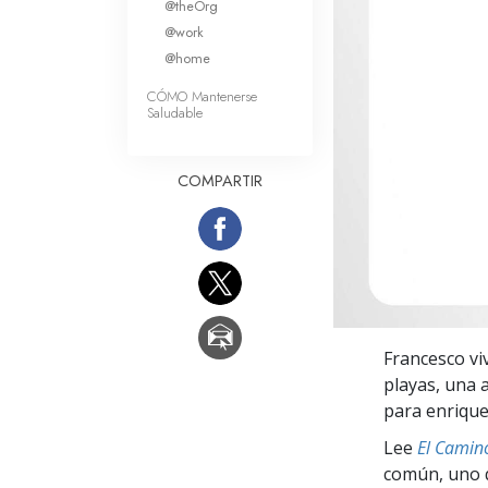
@theOrg
Amor y Odio: ¿Qué es
@work
@home
CÓMO Mantenerse
Saludable
COMPARTIR
Francesco vi
playas, una a
para enrique
Lee
El Camino
común, uno q