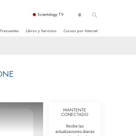
Scientology TV
 Frecuentes
Libros y Servicios
Cursos por Internet
es y principios básicos
niciales
Cómo Resolver los Conflictos
una Iglesia
bros
Las Dinámicas de la Existencia
zación de Scientology
ncias Introductorias
Los Componentes de la Comprensión
ONE
s Introductorias
Soluciones para un Entorno Peligroso
s Iniciales
Ayudas para Enfermedades y Lesiones
anos
La Integridad y la Honestidad
MANTENTE
CONECTADO
os
El Matrimonio
Recibe las
La Escala Tonal Emocional
actualizaciones diarias
tology