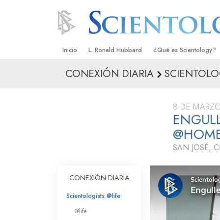
Inicio
L. Ronald Hubbard
¿Qué es Scientology?
CONEXIÓN DIARIA
SCIENTOLO
Creencias y Prácticas
Credos y Códigos de S
8 DE MARZO
Qué dicen los Scientolo
ENGULL
Scientology
@HOM
Conoce a un Scientolog
SAN JOSÉ, 
Dentro de una Iglesia
CONEXIÓN DIARIA
Los Principios Básicos 
Scientologists @life
Una Introducción a Dian
@life