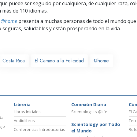
ue puede ser seguido por cualquiera, de cualquier raza, col
 más de 110 idiomas.
ts @home
presenta a muchas personas de todo el mundo que 
seguras, saludables y están prosperando en la vida.
Costa Rica
El Camino a la Felicidad
@home
Librería
Conexión Diaria
Có
Libros Iniciales
Scientologists @life
El C
da
Audiolibros
Tecn
Scientology por Todo
ajo
Conferencias Introductorias
Refo
el Mundo