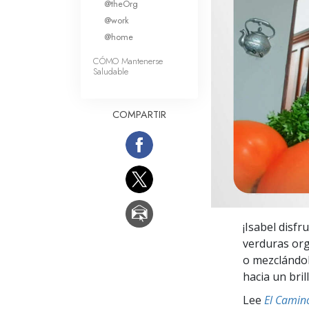
@theOrg
Amor y Odio: ¿Qué es
@work
@home
CÓMO Mantenerse
Saludable
COMPARTIR
¡Isabel disfr
verduras org
o mezclándol
hacia un bril
Lee
El Camino