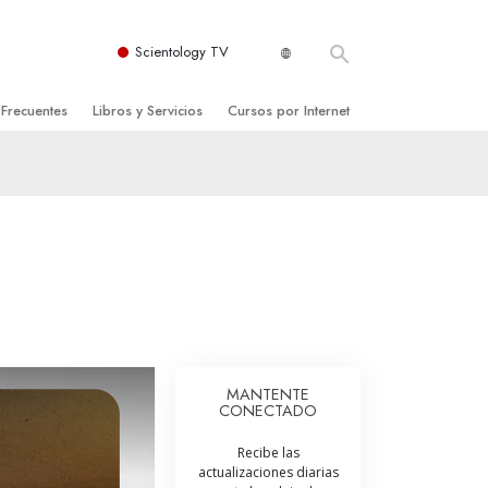
Scientology TV
 Frecuentes
Libros y Servicios
Cursos por Internet
es y principios básicos
niciales
Cómo Resolver los Conflictos
una Iglesia
bros
Las Dinámicas de la Existencia
zación de Scientology
ncias Introductorias
Los Componentes de la Comprensión
s Introductorias
Soluciones para un Entorno Peligroso
s Iniciales
Ayudas para Enfermedades y Lesiones
anos
La Integridad y la Honestidad
MANTENTE
CONECTADO
os
El Matrimonio
Recibe las
La Escala Tonal Emocional
actualizaciones diarias
tology