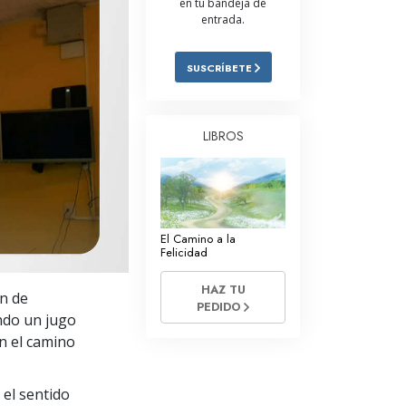
en tu bandeja de
entrada.
Respuestas a las Drogas
Los Niños
SUSCRÍBETE
Herramientas para el Entorno Laboral
La Ética y las
LIBROS
Condiciones
La Causa de la Supresión
Investigaciones
El Camino a la
Los Fundamentos de la Organización
Felicidad
Los Fundamentos de las Relaciones
HAZ TU
ón de
Públicas
PEDIDO
ndo un jugo
Objetivos y Metas
n el camino
La Tecnología de Estudio
 el sentido