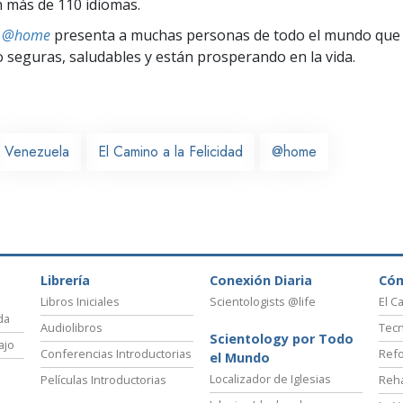
 más de 110 idiomas.
ts @home
presenta a muchas personas de todo el mundo que 
seguras, saludables y están prosperando en la vida.
Venezuela
El Camino a la Felicidad
@home
Librería
Conexión Diaria
Có
Libros Iniciales
Scientologists @life
El C
da
Audiolibros
Tecn
Scientology por Todo
ajo
Conferencias Introductorias
Refo
el Mundo
Localizador de Iglesias
Películas Introductorias
Reha