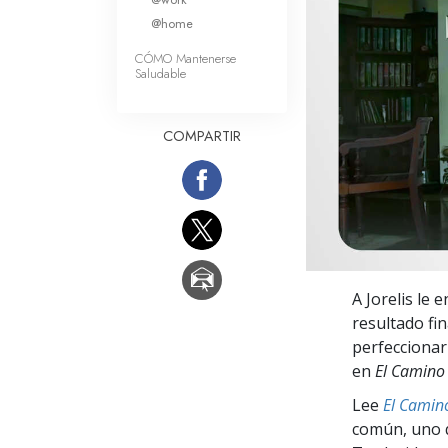
Amor y Odio: ¿Qué es
@home
CÓMO Mantenerse
Saludable
COMPARTIR
A Jorelis le 
resultado fin
perfeccionar 
en
El Camino 
Lee
El Camino
común, uno q