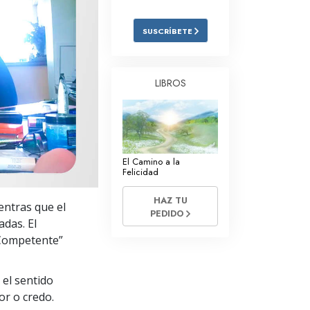
Respuestas a las Drogas
SUSCRÍBETE
Los Niños
Herramientas para el Entorno Laboral
LIBROS
La Ética y las
Condiciones
La Causa de la Supresión
El Camino a la
Investigaciones
Felicidad
Los Fundamentos de la Organización
HAZ TU
ientras que el
PEDIDO
Los Fundamentos de las Relaciones
adas. El
Públicas
é Competente”
Objetivos y Metas
 el sentido
La Tecnología de Estudio
or o credo.