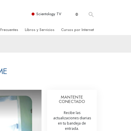
Scientology TV
 Frecuentes
Libros y Servicios
Cursos por Internet
es y principios básicos
niciales
Cómo Resolver los Conflictos
una Iglesia
bros
Las Dinámicas de la Existencia
zación de Scientology
ncias Introductorias
Los Componentes de la Comprensión
ME
s Introductorias
Soluciones para un Entorno Peligroso
s Iniciales
Ayudas para Enfermedades y Lesiones
MANTENTE
CONECTADO
anos
La Integridad y la Honestidad
Recibe las
os
El Matrimonio
actualizaciones diarias
en tu bandeja de
La Escala Tonal Emocional
entrada.
tology