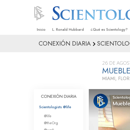
Inicio
L. Ronald Hubbard
¿Qué es Scientology?
CONEXIÓN DIARIA
SCIENTOLO
Creencias y Prácticas
Credos y Códigos de S
26 DE AGOS
Qué dicen los Scientolo
MUEBL
Scientology
MIAMI, FLOR
Conoce a un Scientolog
Dentro de una Iglesia
CONEXIÓN DIARIA
Los Principios Básicos 
Scientologists @life
@life
Una Introducción a Dian
@theOrg
@work