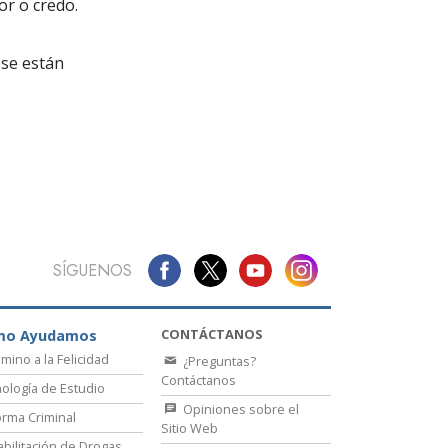
La Comunicación
or o credo.
se están
SÍGUENOS
CONTÁCTANOS
mo Ayudamos
amino a la Felicidad
¿Preguntas?
Contáctanos
ología de Estudio
Opiniones sobre el
rma Criminal
Sitio Web
bilitación de Drogas