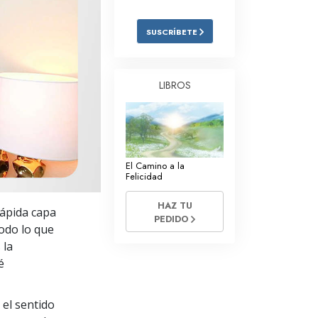
Respuestas a las Drogas
SUSCRÍBETE
Los Niños
Herramientas para el Entorno Laboral
LIBROS
La Ética y las
Condiciones
La Causa de la Supresión
El Camino a la
Investigaciones
Felicidad
Los Fundamentos de la Organización
HAZ TU
rápida capa
PEDIDO
Los Fundamentos de las Relaciones
todo lo que
Públicas
 la
é
Objetivos y Metas
La Tecnología de Estudio
 el sentido