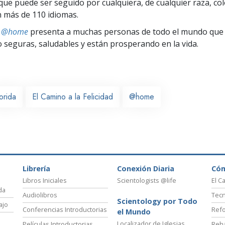
ue puede ser seguido por cualquiera, de cualquier raza, col
 más de 110 idiomas.
ts @home
presenta a muchas personas de todo el mundo que 
seguras, saludables y están prosperando en la vida.
orida
El Camino a la Felicidad
@home
Librería
Conexión Diaria
Có
Libros Iniciales
Scientologists @life
El C
da
Audiolibros
Tecn
Scientology por Todo
ajo
Conferencias Introductorias
Refo
el Mundo
Localizador de Iglesias
Películas Introductorias
Reha