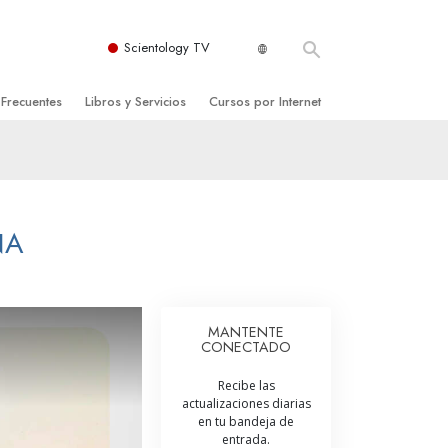
Scientology TV
 Frecuentes
Libros y Servicios
Cursos por Internet
es y principios básicos
niciales
Cómo Resolver los Conflictos
una Iglesia
bros
Las Dinámicas de la Existencia
zación de Scientology
ncias Introductorias
Los Componentes de la Comprensión
NA
s Introductorias
Soluciones para un Entorno Peligroso
s Iniciales
Ayudas para Enfermedades y Lesiones
MANTENTE
CONECTADO
anos
La Integridad y la Honestidad
Recibe las
os
El Matrimonio
actualizaciones diarias
en tu bandeja de
La Escala Tonal Emocional
entrada.
tology