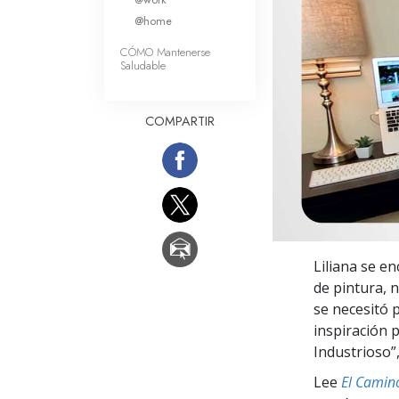
Amor y Odio: ¿Qué es
@home
CÓMO Mantenerse
Saludable
COMPARTIR
Liliana se e
de pintura, 
se necesitó p
inspiración 
Industrioso”
Lee
El Camino