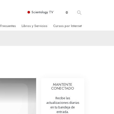
Scientology TV
 Frecuentes
Libros y Servicios
Cursos por Internet
es y principios básicos
niciales
Cómo Resolver los Conflictos
una Iglesia
bros
Las Dinámicas de la Existencia
zación de Scientology
ncias Introductorias
Los Componentes de la Comprensión
s Introductorias
Soluciones para un Entorno Peligroso
s Iniciales
Ayudas para Enfermedades y Lesiones
MANTENTE
CONECTADO
anos
La Integridad y la Honestidad
Recibe las
os
El Matrimonio
actualizaciones diarias
en tu bandeja de
La Escala Tonal Emocional
entrada.
tology