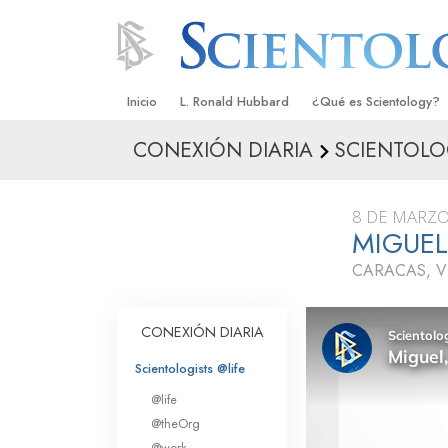
Inicio
L. Ronald Hubbard
¿Qué es Scientology?
CONEXIÓN DIARIA
SCIENTOLO
Creencias y Prácticas
Credos y Códigos de S
8 DE MARZO
Qué dicen los Scientolo
MIGUEL
Scientology
CARACAS, V
Conoce a un Scientolog
Dentro de una Iglesia
CONEXIÓN DIARIA
Los Principios Básicos 
Scientologists @life
@life
Una Introducción a Dian
@theOrg
@work