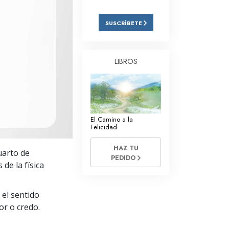
Respuestas a las Drogas
SUSCRÍBETE
Los Niños
Herramientas para el Entorno Laboral
LIBROS
La Ética y las
Condiciones
La Causa de la Supresión
El Camino a la
Investigaciones
Felicidad
Los Fundamentos de la Organización
HAZ TU
uarto de
PEDIDO
Los Fundamentos de las Relaciones
 de la física
Públicas
Objetivos y Metas
 el sentido
or o credo.
La Tecnología de Estudio