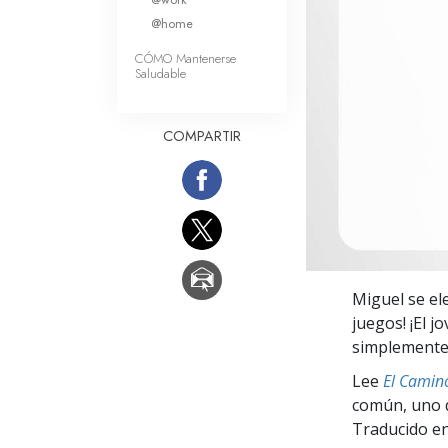
Amor y Odio: ¿Qué es
@home
CÓMO Mantenerse
Saludable
COMPARTIR
Miguel se ele
juegos! ¡El j
simplemente 
Lee
El Camino
común, uno q
Traducido en