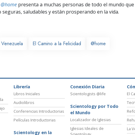
ts @home
presenta a muchas personas de todo el mundo que 
seguras, saludables y están prosperando en la vida.
Venezuela
El Camino a la Felicidad
@home
Librería
Conexión Diaria
Có
Libros Iniciales
Scientologists @life
El C
da
Audiolibros
Tecn
Scientology por Todo
ajo
Conferencias Introductorias
Refo
el Mundo
Localizador de Iglesias
Películas Introductorias
Reha
Iglesias Ideales de
La V
Scientology en la
Scientology