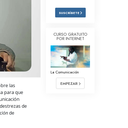
Respuestas a las Drogas
SUSCRÍBETE
Los Niños
Herramientas para el Entorno Laboral
CURSO GRATUITO
POR INTERNET
La Ética y las
Condiciones
La Causa de la Supresión
Investigaciones
La Comunicación
Los Fundamentos de la Organización
EMPEZAR
obre las
Los Fundamentos de las Relaciones
ida para que
Públicas
unicación
 destrezas de
Objetivos y Metas
ción
de
La Tecnología de Estudio