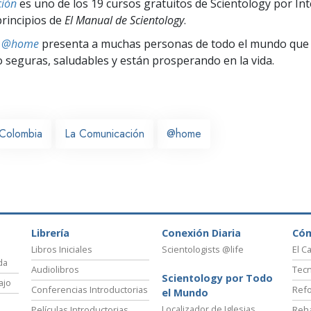
ión
es uno de los 19 cursos gratuitos de Scientology por In
principios de
El Manual de Scientology
.
ts @home
presenta a muchas personas de todo el mundo que 
seguras, saludables y están prosperando en la vida.
Colombia
La Comunicación
@home
Librería
Conexión Diaria
Có
Libros Iniciales
Scientologists @life
El C
da
Audiolibros
Tecn
Scientology por Todo
ajo
Conferencias Introductorias
Refo
el Mundo
Localizador de Iglesias
Películas Introductorias
Reha