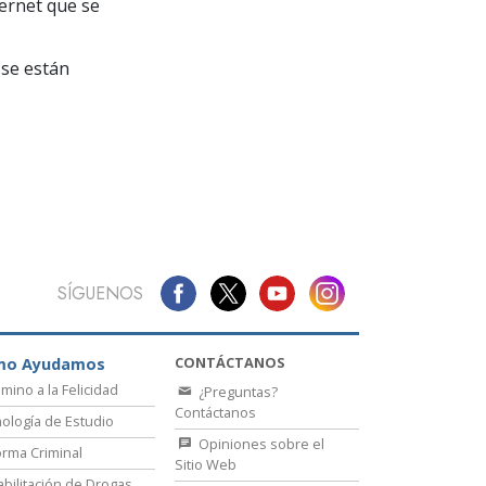
La Comunicación
ternet que se
se están
SÍGUENOS
CONTÁCTANOS
mo Ayudamos
amino a la Felicidad
¿Preguntas?
Contáctanos
ología de Estudio
Opiniones sobre el
rma Criminal
Sitio Web
bilitación de Drogas