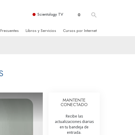
Scientology TV
 Frecuentes
Libros y Servicios
Cursos por Internet
es y principios básicos
niciales
Cómo Resolver los Conflictos
una Iglesia
bros
Las Dinámicas de la Existencia
zación de Scientology
ncias Introductorias
Los Componentes de la Comprensión
S
s Introductorias
Soluciones para un Entorno Peligroso
s Iniciales
Ayudas para Enfermedades y Lesiones
MANTENTE
CONECTADO
anos
La Integridad y la Honestidad
Recibe las
os
El Matrimonio
actualizaciones diarias
en tu bandeja de
La Escala Tonal Emocional
entrada.
tology