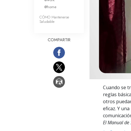
Amor y Odio: ¿Qué es
@home
CÓMO Mantenerse
Saludable
COMPARTIR
Cuando se tra
reglas básica
otros puedan
eficaz. Y un
comunicación
El Manual de 