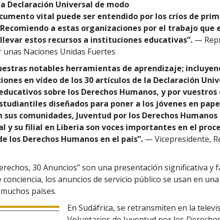
 la Declaración Universal de modo
cumento vital puede ser entendido por los críos de prim
 Recomiendo a estas organizaciones por el trabajo que 
llevar estos recursos a instituciones educativas”.
— Repr
r unas Naciones Unidas Fuertes
uestras notables herramientas de aprendizaje; incluyen
ones en vídeo de los 30 artículos de la Declaración Unive
educativos sobre los Derechos Humanos, y por vuestros
studiantiles diseñados para poner a los jóvenes en pape
n sus comunidades, Juventud por los Derechos Humanos
l y su filial en Liberia son voces importantes en el proc
e los Derechos Humanos en el país”.
— Vicepresidente, R
erechos, 30 Anuncios” son una presentación significativa y 
e conciencia, los anuncios de servicio público se usan en una
 muchos países.
En Sudáfrica, se retransmiten en la televi
Voluntarios de Juventud por los Derech