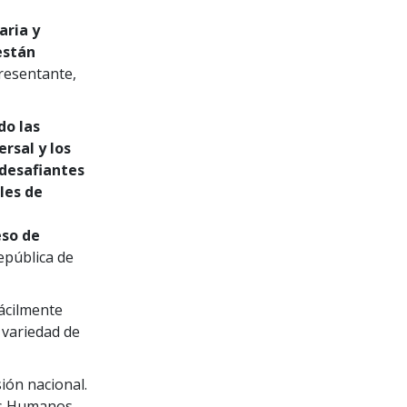
aria y
están
esentante,
do las
rsal y los
 desafiantes
les de
eso de
epública de
fácilmente
 variedad de
sión nacional.
os Humanos