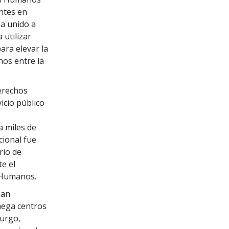
ntes en
ha unido a
utilizar
ara elevar la
os entre la
Derechos
icio público
 miles de
cional fue
rio de
e el
 Humanos.
han
mega centros
burgo,