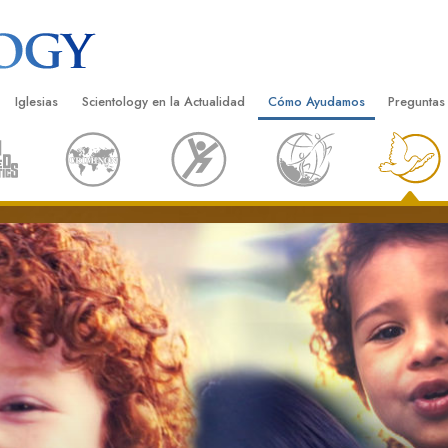
Iglesias
Scientology en la Actualidad
Cómo Ayudamos
Preguntas
Encontrar una Iglesia
Gran Inauguraciones
El Camino a la Felicidad
Antecedent
Libros I
cientology
Iglesias Ideales de Scientology
Eventos de Scientology
Applied Scholastics
Dentro de 
Audioli
gists acerca de
Organizaciones Avanzadas
David Miscavige: Líder Eclesiástico de
Criminon
La Organi
Confere
Scientology
Base en Tierra de Flag
Narconon
Película
ist
Freewinds
La Verdad Sobre las Drogas
Servicio
Llevando Scientology al Mundo
Unidos por los Derechos Hum
de Scientology
Comisión de Ciudadanos por l
ética
Derechos Humanos
Ministros Voluntarios de Scien