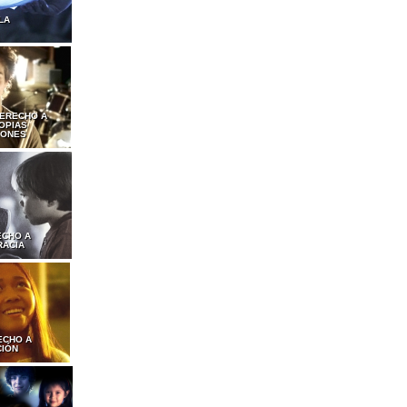
LA
DERECHO A
OPIAS
IONES
ECHO A
RACIA
ECHO A
CIÓN