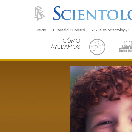
Inicio
L. Ronald Hubbard
¿Qué es Scientology?
CÓMO
Creencias y Prácticas
AYUDAMOS
Credos y Códigos de S
Qué dicen los Scientolo
Scientology
Conoce a un Scientolog
Dentro de una Iglesia
Los Principios Básicos 
Una Introducción a Dian