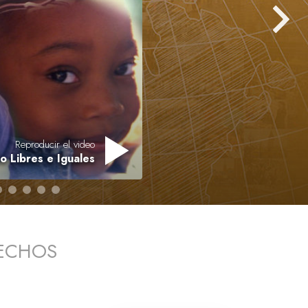
Respuestas a las Drogas
Los Niños
Herramientas para el Entorno Laboral
La Ética y las
Condiciones
La Causa de la Supresión
Reproducir el video
 Libres e Iguales
Investigaciones
Los Fundamentos de la Organización
Los Fundamentos de las Relaciones
Públicas
RECHOS
Objetivos y Metas
La Tecnología de Estudio