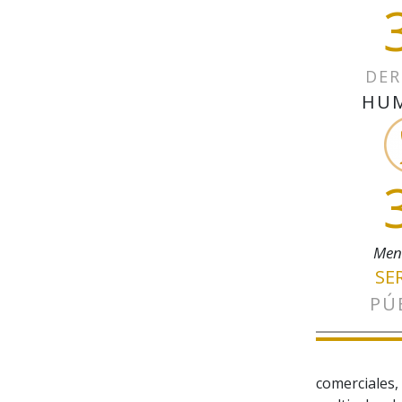
DER
HU
Men
SE
PÚ
comerciales,