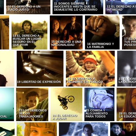
11 SOMOS SIEMPRE
10 EL DERECHO A UN
INOCENTES HASTA QUE SE
12 EL DERECHO A 
JUICIO JUSTO
DEMUESTRE LO CONTRARIO
INTIMIDAD
14 EL DERECHO A
BUSCAR UN LUGAR
17 EL 
SEGURO EN EL
15 DERECHO A UNA
TUS PR
16 MATRIMONIO Y
QUE VIVIR
NACIONALIDAD
POSES
LA FAMILIA
20 EL DERECHO A
21 EL DER
19 LIBERTAD DE EXPRESIÓN
REUNIRSE EN PÚBLICO
LA DEMOC
23 LOS DERECHOS
25 COMIDA Y
DE LOS
ALOJAMIENTO
26 EL DER
24 EL DERECHO
CIAL
TRABAJADORES
PARA TODOS
LA EDUCA
A JUGAR