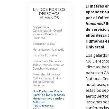
El interés 
UNIDOS POR LOS
aprender s
DERECHOS
HUMANOS
por el folle
Humanos?
ll
Apoyando la
de servicio
Concienciación Global
sobre los Derechos
ellos descr
Humanos
Humanos est
Educación Global
Universal.
Herramientas Multimedia
Los galardon
Iniciativa Educativa
“30 Derechos
Educando a Gente Por
Todo el Mundo Sobre los
idiomas, han
Derechos Humanos
países en CN
Materiales Educativos
Multimedia de Unidos
National Ge
por los Derechos
autobuses, e
Humanos
estadios dep
Una Poderosa Voz a
Favor de los Derechos
aeropuertos,
Humanos Inspirando a
lecciones so
Millones
“30 Derechos,
conferencias