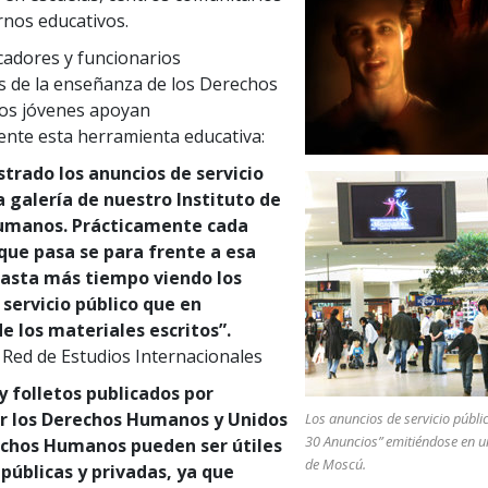
rnos educativos.
adores y funcionarios
 de la enseñanza de los Derechos
os jóvenes apoyan
nte esta herramienta educativa:
rado los anuncios de servicio
a galería de nuestro Instituto de
umanos. Prácticamente cada
que pasa se para frente a esa
gasta más tiempo viendo los
 servicio público que en
e los materiales escritos”.
Red de Estudios Internacionales
y folletos publicados por
r los Derechos Humanos y Unidos
Los anuncios de servicio públi
30 Anuncios” emitiéndose en 
echos Humanos pueden ser útiles
de Moscú.
públicas y privadas, ya que