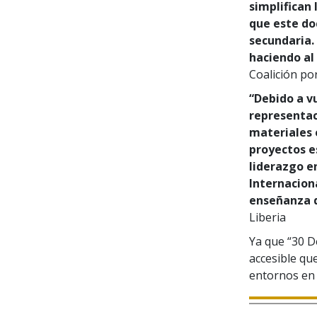
simplifican
que este do
secundaria.
haciendo al 
Coalición po
“Debido a v
representaci
materiales 
proyectos e
liderazgo e
Internaciona
enseñanza d
Liberia
Ya que “30 D
accesible qu
entornos en