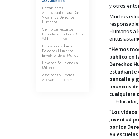
30 Anuncios”
y otros ento
Herramientas
Audiovisuales Para Dar
Muchos educ
Vida a los Derechos
Humanos
responsables
Centro de Recursos
Humanos a l
Educativos En Línea Sitio
entusiastame
Web Interactivo
Educación Sobre los
“Hemos most
Derechos Humanos
Envolviendo el Mundo
público en l
Llevando Soluciones a
Derechos H
Millones
estudiante 
Asociados y Líderes
pantalla y 
Apoyan el Programa
anuncios de
cualquiera d
— Educador, 
“Los vídeos 
Juventud po
por los Der
en escuelas 