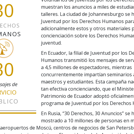
30
muestran los anuncios a miles de estudia
talleres. La ciudad de Johannesburgo se 
Juventud por los Derechos Humanos para 
ECHOS
adicionalmente estos y otros materiales p
MANOS
concienciación sobre los Derechos Human
juventud.
En Ecuador, la filial de Juventud por los 
30
Humanos transmitió los mensajes de serv
a 4,5 millones de espectadores, mientras
concurrentemente impartían seminarios a
maestros y estudiantes. Esta campaña na
sajes de
tan efectiva concienciando, que el Ministe
RVICIO
Patrimonio de Ecuador adoptó oficialment
BLICO
programa de Juventud por los Derechos
En Rusia, “30 Derechos, 30 Anuncios” se 
mostrado a 10 millones de personas en 
 aeropuertos de Moscú, centros de negocios de San Peters