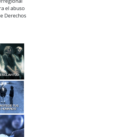
terregional
ra el abuso
de Derechos
 ESCLAVITUD
PROTEGE TUS
S HUMANOS