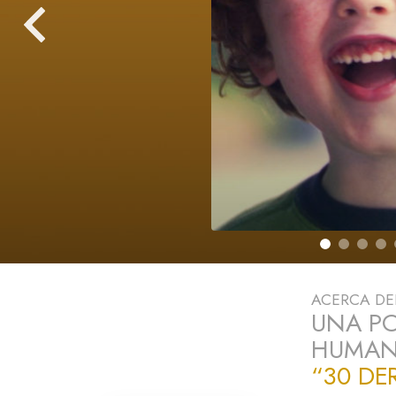
Amor y Odio: ¿Qué es
ACERCA D
UNA PO
HUMANO
“30 DE