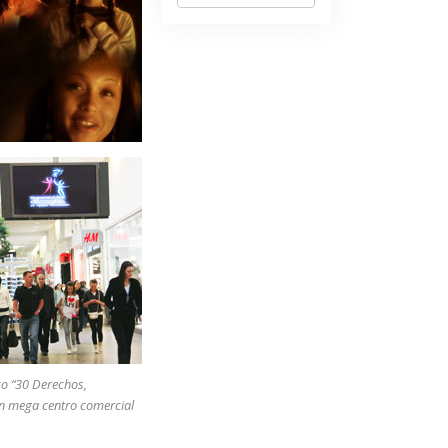
co “30 Derechos,
un mega centro comercial