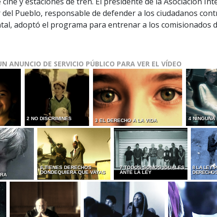
 cine y estaciones de tren. El presidente de la Asociación In
 del Pueblo, responsable de defender a los ciudadanos cont
al, adoptó el programa para entrenar a los comisionados 
UN ANUNCIO DE SERVICIO PÚBLICO PARA VER EL VÍDEO
2 NO DISCRIMINES
4 NINGUNA
3 EL DERECHO A LA VIDA
6 TIENES DERECHOS
7 TODOS SOMOS IGUALES
8 LA LEY 
DONDEQUIERA QUE VAYAS
ANTE LA LEY
DERECHO
URA