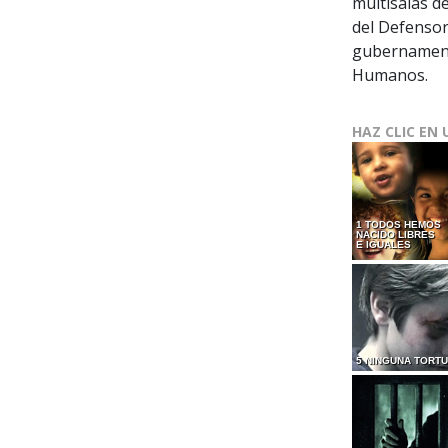
multisalas de
del Defensor
gubernament
Humanos.
HAZ CLIC EN 
1 TODOS HEMOS
NACIDO LIBRES
E IGUALES
5 NINGUNA TORT