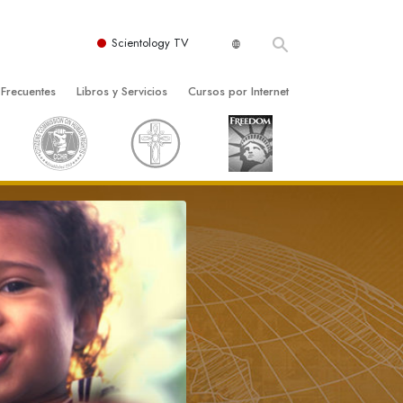
Scientology TV
 Frecuentes
Libros y Servicios
Cursos por Internet
es y principios básicos
niciales
Cómo Resolver los Conflictos
una Iglesia
bros
Las Dinámicas de la Existencia
zación de Scientology
ncias Introductorias
Los Componentes de la Comprensión
s Introductorias
Soluciones para un Entorno Peligroso
s Iniciales
Ayudas para Enfermedades y Lesiones
anos
La Integridad y la Honestidad
os
El Matrimonio
La Escala Tonal Emocional
tology