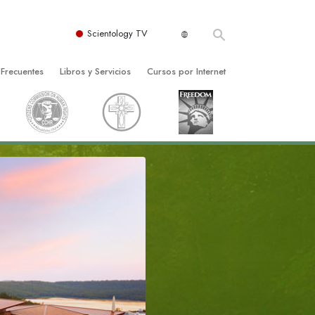
Scientology TV
 Frecuentes
Libros y Servicios
Cursos por Internet
es y principios básicos
niciales
Cómo Resolver los Conflictos
una Iglesia
bros
Las Dinámicas de la Existencia
zación de Scientology
ncias Introductorias
Los Componentes de la Comprensión
s Introductorias
Soluciones para un Entorno Peligroso
s Iniciales
Ayudas para Enfermedades y Lesiones
anos
La Integridad y la Honestidad
os
El Matrimonio
La Escala Tonal Emocional
tology