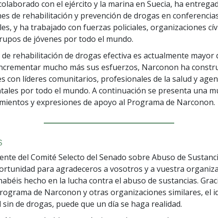
 colaborado con el ejército y la marina en Suecia, ha entrega
es de rehabilitación y prevención de drogas en conferencia
es, y ha trabajado con fuerzas policiales, organizaciones cív
rupos de jóvenes por todo el mundo.
 de rehabilitación de drogas efectiva es actualmente mayor
incrementar mucho más sus esfuerzos, Narconon ha constru
es con líderes comunitarios, profesionales de la salud y agen
ales por todo el mundo. A continuación se presenta una m
imientos y expresiones de apoyo al Programa de Narconon.
S
nte del Comité Selecto del Senado sobre Abuso de Sustanci
ortunidad para agradeceros a vosotros y a vuestra organiza
habéis hecho en la lucha contra el abuso de sustancias. Grac
Programa de Narconon y otras organizaciones similares, el id
 sin de drogas, puede que un día se haga realidad.