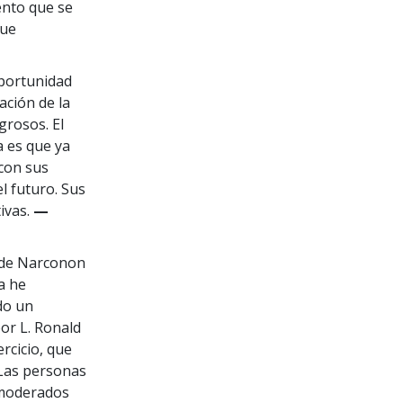
ento que se
que
oportunidad
ación de la
rosos. El
 es que ya
con sus
l futuro. Sus
ivas.
—
 de Narconon
a he
do un
or L. Ronald
rcicio, que
Las personas
 moderados