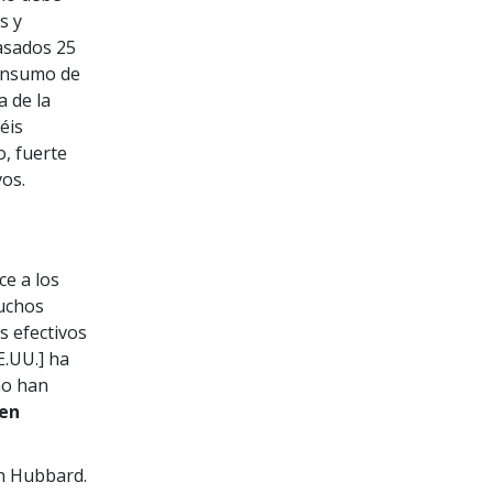
s y
asados 25
consumo de
a de la
éis
, fuerte
os.
ce a los
muchos
s efectivos
E.UU.] ha
no han
 en
ón Hubbard.