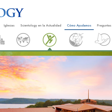
Iglesias
Scientology en la Actualidad
Cómo Ayudamos
Preguntas
Encontrar una Iglesia
Gran Inauguraciones
El Camino a la Felicidad
Antecedent
Libros I
cientology
Iglesias Ideales de Scientology
Eventos de Scientology
Applied Scholastics
Dentro de 
Audioli
gists acerca de
Organizaciones Avanzadas
David Miscavige: Líder Eclesiástico de
Criminon
La Organi
Confere
Scientology
Base en Tierra de Flag
Narconon
Película
ist
Freewinds
La Verdad Sobre las Drogas
Servicio
Llevando Scientology al Mundo
Unidos por los Derechos Hum
de Scientology
Comisión de Ciudadanos por l
ética
Derechos Humanos
Ministros Voluntarios de Scien