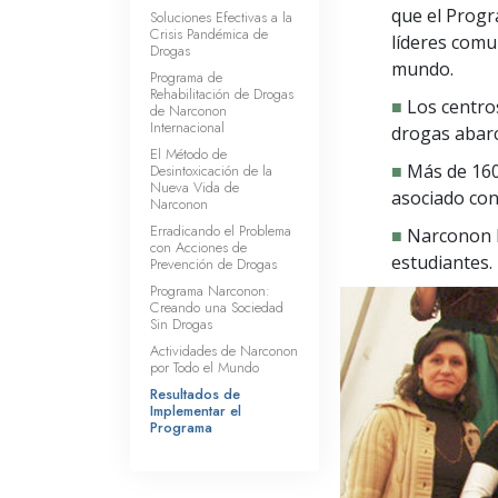
que el Progr
Soluciones Efectivas a la
Crisis Pandémica de
líderes comu
Drogas
mundo.
Programa de
Rehabilitación de Drogas
■
Los centro
de Narconon
Internacional
drogas abarc
El Método de
■
Más de 160
Desintoxicación de la
Nueva Vida de
asociado co
Narconon
Erradicando el Problema
■
Narconon h
con Acciones de
estudiantes.
Prevención de Drogas
Programa Narconon:
Creando una Sociedad
Sin Drogas
Actividades de Narconon
por Todo el Mundo
Resultados de
Implementar el
Programa