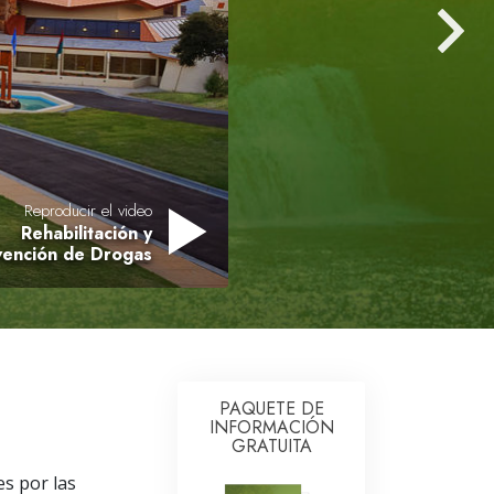
Respuestas a las Drogas
Los Niños
Herramientas para el Entorno Laboral
La Ética y las
Condiciones
Reproducir el video
La Causa de la Supresión
Rehabilitación y
vención de Drogas
Investigaciones
Los Fundamentos de la Organización
Los Fundamentos de las Relaciones
Públicas
PAQUETE DE
Objetivos y Metas
INFORMACIÓN
GRATUITA
La Tecnología de Estudio
es por las