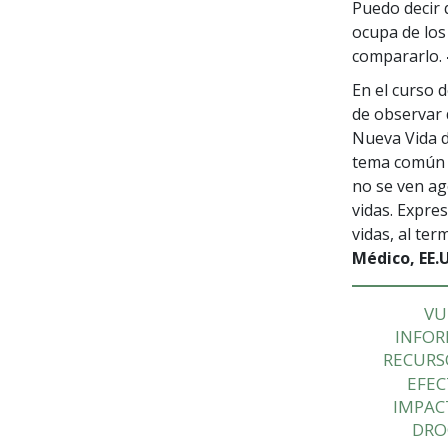
Puedo decir 
ocupa de los
compararlo.
En el curso 
de observar 
Nueva Vida d
tema común 
no se ven ag
vidas. Expre
vidas, al te
Médico, EE.
VU
INFOR
RECUR
EFEC
IMPAC
DRO