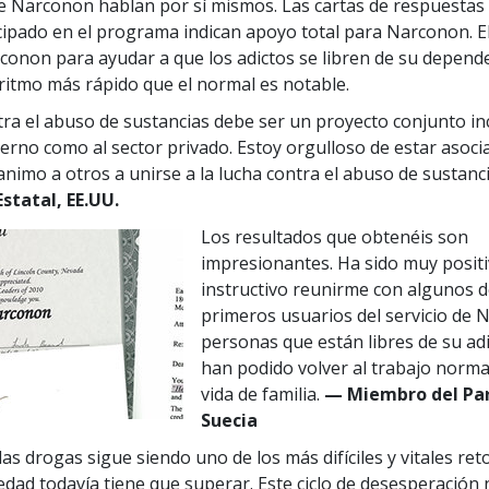
e Narconon hablan por sí mismos. Las cartas de respuestas 
cipado en el programa indican apoyo total para Narconon. E
conon para ayudar a que los adictos se libren de su depende
ritmo más rápido que el normal es notable.
tra el abuso de sustancias debe ser un proyecto conjunto i
ierno como al sector privado. Estoy orgulloso de estar asoc
nimo a otros a unirse a la lucha contra el abuso de sustanci
statal, EE.UU.
Los resultados que obtenéis son
impresionantes. Ha sido muy positi
instructivo reunirme con algunos d
primeros usuarios del servicio de 
personas que están libres de su ad
han podido volver al trabajo norma
vida de familia.
— Miembro del Pa
Suecia
 las drogas sigue siendo uno de los más difíciles y vitales re
edad todavía tiene que superar. Este ciclo de desesperación