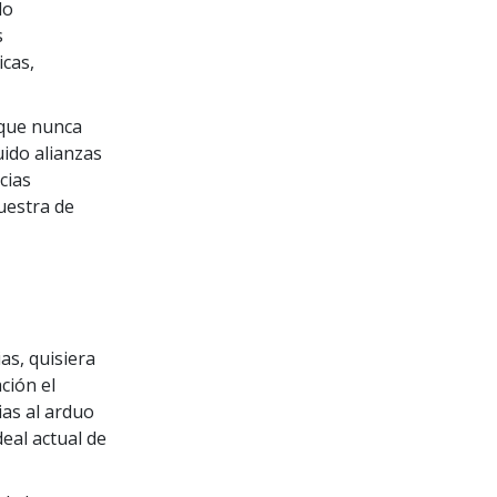
do
s
icas,
 que nunca
ido alianzas
cias
uestra de
as, quisiera
ción el
ias al arduo
eal actual de