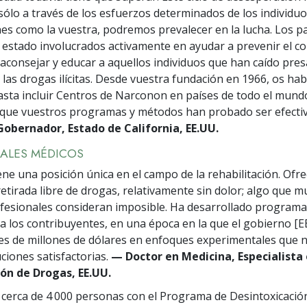
 sólo a través de los esfuerzos determinados de los individuo
es como la vuestra, podremos prevalecer en la lucha. Los p
 estado involucrados activamente en ayudar a prevenir el 
 aconsejar y educar a aquellos individuos que han caído pres
 las drogas ilícitas. Desde vuestra fundación en 1966, os hab
sta incluir Centros de Narconon en países de todo el mundo
 que vuestros programas y métodos han probado ser efectiv
obernador, Estado de California, EE.UU.
ALES MÉDICOS
ne una posición única en el campo de la rehabilitación. Ofre
retirada libre de drogas, relativamente sin dolor; algo que 
ofesionales consideran imposible. Ha desarrollado programa
ra los contribuyentes, en una época en la que el gobierno [E
les de millones de dólares en enfoques experimentales que 
ciones satisfactorias.
— Doctor en Medicina, Especialista
ión de Drogas, EE.UU.
 cerca de 4 000 personas con el Programa de Desintoxicaci