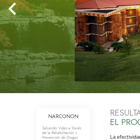
Amor y Odio: ¿Qué es
RESULT
NARCONON
EL PR
Salvando Vidas a Través
de la Rehabilitación y
La efectivid
Prevención de Drogas