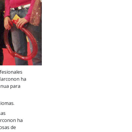
fesionales
 Narconon ha
tinua para
diomas.
sas
Narconon ha
rosas de