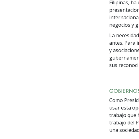
Filipinas, ha
presentacion
internacional
negocios y g
La necesidad
antes. Para 
y asociacion
gubernament
sus reconoc
GOBIERNO
Como Preside
usar esta op
trabajo que 
trabajo del 
una sociedad