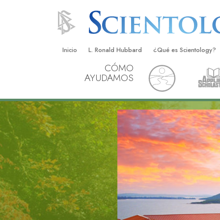
Inicio
L. Ronald Hubbard
¿Qué es Scientology?
CÓMO
Creencias y Prácticas
AYUDAMOS
Credos y Códigos de S
Qué dicen los Scientolo
Scientology
Conoce a un Scientolog
Dentro de una Iglesia
Los Principios Básicos 
Una Introducción a Dian