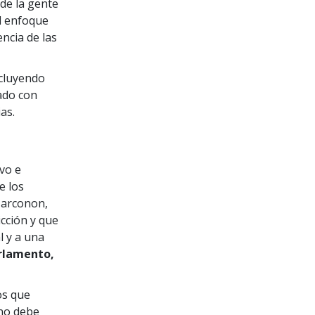
de la gente
l enfoque
ncia de las
ncluyendo
iado con
as.
vo e
e los
Narconon,
icción y que
l y a una
rlamento,
tos que
 no debe