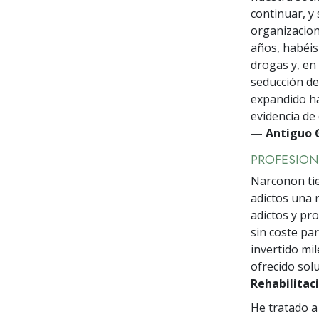
continuar, y
organizacion
años, habéis
drogas y, en
seducción de
expandido ha
evidencia de
— Antiguo G
PROFESION
Narconon tie
adictos una 
adictos y pr
sin coste pa
invertido mi
ofrecido solu
Rehabilitac
He tratado a