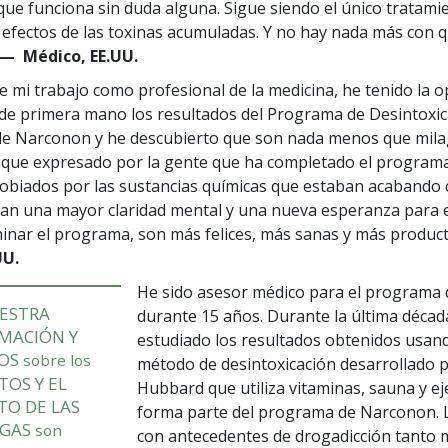
que funciona sin duda alguna. Sigue siendo el único tratami
 efectos de las toxinas acumuladas. Y no hay nada más con 
— Médico, EE.UU.
de mi trabajo como profesional de la medicina, he tenido la 
de primera mano los resultados del Programa de Desintoxic
e Narconon y he descubierto que son nada menos que milag
que expresado por la gente que ha completado el programa
obiados por las sustancias químicas que estaban acabando 
san una mayor claridad mental y una nueva esperanza para e
rminar el programa, son más felices, más sanas y más product
UU.
He sido asesor médico para el programa
ESTRA
durante 15 años. Durante la última décad
MACIÓN Y
estudiado los resultados obtenidos usan
SOS
sobre los
método de desintoxicación desarrollado p
TOS Y EL
Hubbard que utiliza vitaminas, sauna y eje
TO DE LAS
forma parte del programa de Narconon. 
GAS
son
con antecedentes de drogadicción tanto