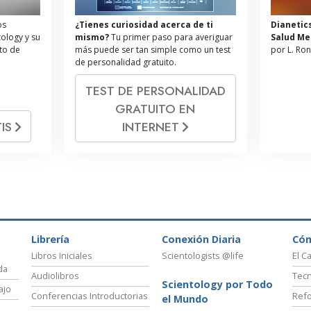
os
¿Tienes curiosidad acerca de ti
Dianetic
tology y su
mismo?
Tu primer paso para averiguar
Salud Me
ito de
más puede ser tan simple como un test
por L. Ro
de personalidad gratuito.
TEST DE PERSONALIDAD
GRATUITO EN
IS
INTERNET
Librería
Conexión Diaria
Có
Libros Iniciales
Scientologists @life
El C
da
Audiolibros
Tecn
Scientology por Todo
ajo
Conferencias Introductorias
Refo
el Mundo