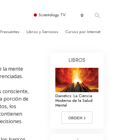
Scientology TV
 Frecuentes
Libros y Servicios
Cursos por Internet
es y principios básicos
niciales
Cómo Resolver los Conflictos
LIBROS
una Iglesia
bros
Las Dinámicas de la Existencia
e la mente
zación de Scientology
ncias Introductorias
Los Componentes de la Comprensión
renciadas.
s Introductorias
Soluciones para un Entorno Peligroso
s consciente,
Dianetics: La Ciencia
s Iniciales
Ayudas para Enfermedades y Lesiones
la porción de
Moderna de la Salud
Mental
os, los
anos
La Integridad y la Honestidad
contienen
ORDEN
ecisiones
os
El Matrimonio
La Escala Tonal Emocional
 los bancos
tology