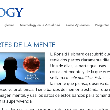
Iglesias
Scientology en la Actualidad
Cómo Ayudamos
Preguntas
Encontrar una Iglesia
Gran Inauguraciones
El Camino a la Felicidad
Antecedent
Libros I
RTES DE LA MENTE
cientology
Iglesias Ideales de Scientology
Eventos de Scientology
Applied Scholastics
Dentro de 
Audioli
L. Ronald Hubbard descubrió qu
gists acerca de
Organizaciones Avanzadas
David Miscavige: Líder Eclesiástico de
Criminon
La Organi
Confere
tenía dos partes claramente dife
Scientology
Una de ellas, la parte que usas
Base en Tierra de Flag
Narconon
Película
ist
conscientemente y de la que ere
Freewinds
La Verdad Sobre las Drogas
Servicio
se llama
mente analítica.
Esta es 
la mente que piensa, observa dat
Llevando Scientology al Mundo
Unidos por los Derechos Hum
esuelve problemas. Tiene bancos de memoria estándar que 
de Scientology
magen mental, y usa los datos de estos bancos para tomar d
Comisión de Ciudadanos por l
ética
Derechos Humanos
 la supervivencia.
 hay dos cosas que parecen grabarse (aunque no es así) en
Ministros Voluntarios de Scien