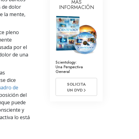
MÁS
 de dolor
INFORMACIÓN
Respuestas a las Drogas
de la mente,
Los Niños
ce pleno
Herramientas para el Entorno Laboral
 mente
La Ética y las
usada por el
Condiciones
 dolor de una
La Causa de la Supresión
Scientology:
Una Perspectiva
General
las
Investigaciones
se dice
SOLICITA
Los Fundamentos de la Organización
uadro de
UN DVD
posición del
Los Fundamentos de las Relaciones
unque puede
Públicas
nsciente y
Objetivos y Metas
ctiva lo está
La Tecnología de Estudio