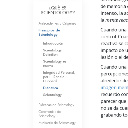
Amor y Odio: ¿Qué es
de memoria e
¿QUÉ ES
SCIENTOLOGY?
intenso, la a
la
mente reac
Antecedentes y Orígenes
Cuando una p
Principios de
Scientology
control. Cuan
reactiva se c
Introducción
impacto de u
Scientology
Definition
lesión o el d
Scientology es
nueva
Cuando una p
Integridad Personal,
percepciones
por L. Ronald
alrededor de
Hubbard
imagen ment
Dianética
recuerdo con
Scientology
parecer que 
Prácticas de Scientology
no se da cue
Ceremonias de
grabando tod
Scientology
Ministerio de Scientology