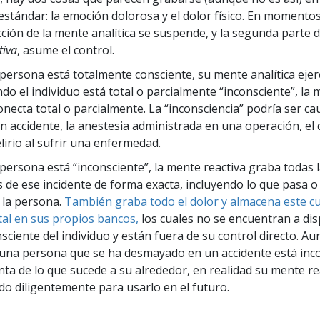
 Grandeza?
stándar: la emoción dolorosa y el dolor físico. En momentos
cción de la mente analítica se suspende, y la segunda parte 
tiva
, asume el control.
ersona está totalmente consciente, su mente analítica ejer
do el individuo está total o parcialmente “inconsciente”, la
onecta total o parcialmente. La “inconsciencia” podría ser ca
n accidente, la anestesia administrada en una operación, el
elirio al sufrir una enfermedad.
ersona está “inconsciente”, la mente reactiva graba todas 
 de ese incidente de forma exacta, incluyendo lo que pasa o 
 la persona.
También graba todo el dolor y almacena este c
al en sus propios bancos,
los cuales no se encuentran a dis
sciente del individuo y están fuera de su control directo. A
una persona que se ha desmayado en un accidente está inco
nta de lo que sucede a su alrededor, en realidad su mente rea
o diligentemente para usarlo en el futuro.