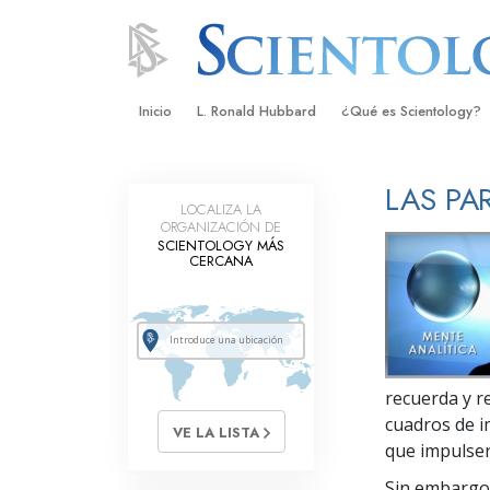
Inicio
L. Ronald Hubbard
¿Qué es Scientology?
Creencias y Prácticas
LAS PA
LOCALIZA LA
Credos y Códigos de S
ORGANIZACIÓN DE
SCIENTOLOGY MÁS
Qué dicen los Scientolo
CERCANA
Scientology
Conoce a un Scientolog
Dentro de una Iglesia
recuerda y r
Los Principios Básicos 
cuadros de i
VE LA LISTA
Una Introducción a Dian
que impulsen
Sin embargo,