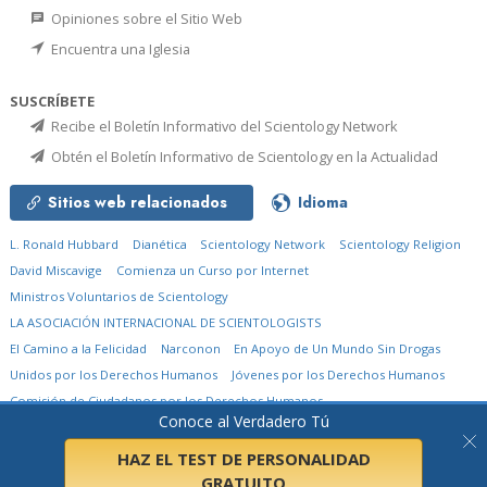
Opiniones sobre el Sitio Web
Encuentra una Iglesia
SUSCRÍBETE
Recibe el Boletín Informativo del Scientology Network
Obtén el Boletín Informativo de Scientology en la Actualidad
Sitios web relacionados
Idioma
L. Ronald Hubbard
Dianética
Scientology Network
Scientology Religion
David Miscavige
Comienza un Curso por Internet
Ministros Voluntarios de Scientology
LA ASOCIACIÓN INTERNACIONAL DE SCIENTOLOGISTS
El Camino a la Felicidad
Narconon
En Apoyo de Un Mundo Sin Drogas
Unidos por los Derechos Humanos
Jóvenes por los Derechos Humanos
Comisión de Ciudadanos por los Derechos Humanos
Conoce al Verdadero Tú
© 2026
Church of Scientology International.
Todos los derechos reservados.
Aviso de privacidad
•
Política de cookies
•
Términos de uso
•
Aviso legal
HAZ EL TEST DE PERSONALIDAD
GRATUITO