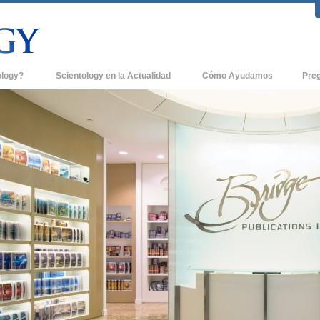
ology?
Scientology en la Actualidad
Cómo Ayudamos
Pre
icas
Iglesias de Scientology
Antece
 de Scientology
Nuevas Iglesias de Scientology
Dentro
entologists acerca de
Organizaciones Avanzadas
La Org
Base en Tierra de Flag
tologist
Freewinds
sia
Llevando Scientology al Mundo
sicos de Scientology
David Miscavige - Líder Eclesiástico de
a Dianética
Scientology
é es Grandeza?