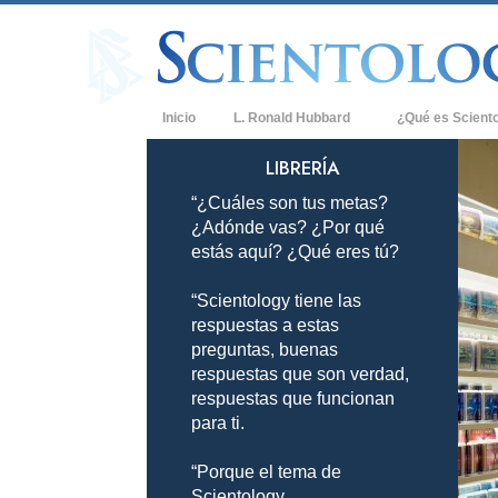
Inicio
L. Ronald Hubbard
¿Qué es Scient
Creencias y Práct
LIBRERÍA
“¿Cuáles son tus metas?
Credos y Códigos
¿Adónde vas? ¿Por qué
Qué dicen los Sci
estás aquí? ¿Qué eres tú?
Scientology
“Scientology tiene las
Conoce a un Scien
respuestas a estas
Dentro de una Igle
preguntas, buenas
respuestas que son verdad,
Los Principios Bá
respuestas que funcionan
para ti.
Una Introducción 
“Porque el tema de
Amor y Odio: ¿Qu
Scientology