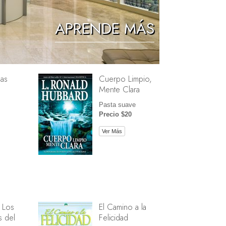
Los Niños
APRENDE MÁS
Herramientas para el Entorno Laboral
La Ética y las Condiciones
as
Cuerpo Limpio,
La Causa de la Supresión
Mente Clara
Investigaciones
Pasta suave
Precio $20
Los Fundamentos de la Organización
Ver Más
Los Fundamentos de las Relaciones
Públicas
Objetivos y Metas
La Tecnología de Estudio
La Comunicación
 Los
El Camino a la
 del
Felicidad