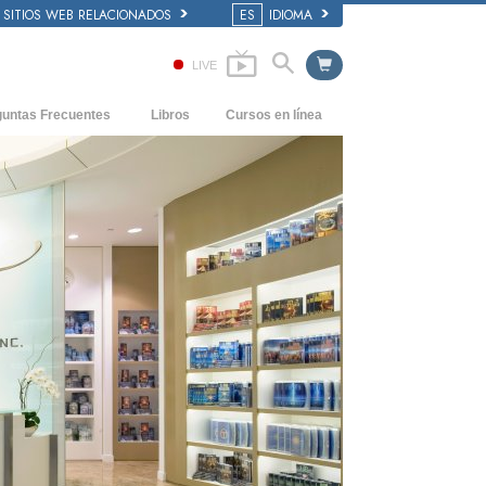
SITIOS WEB RELACIONADOS
ES
IDIOMA
LIVE
guntas Frecuentes
Libros
Cursos en línea
dentes y principios básicos
Cómo Resolver los Conflictos
Libros Iniciales
 de una Iglesia
Las Dinámicas de la Existencia
Audiolibros
anización de Scientology
Los Componentes de la Comprensión
Conferencias Introductorias
Soluciones para un Entorno Peligroso
Películas
Ayudas para Enfermedades y Lesiones
La Integridad y la Honestidad
El Matrimonio
La Escala Tonal Emocional
Respuestas a las Drogas