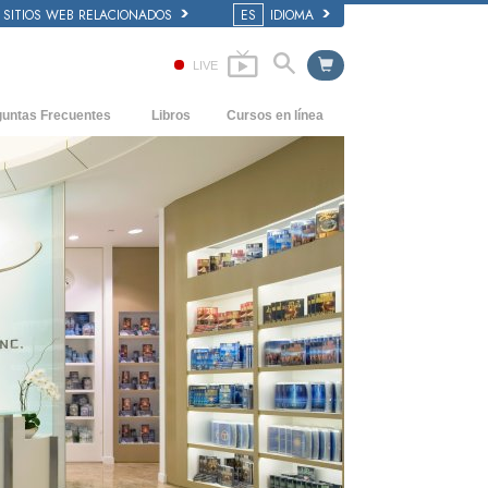
SITIOS WEB RELACIONADOS
ES
IDIOMA
LIVE
guntas Frecuentes
Libros
Cursos en línea
dentes y principios básicos
Cómo Resolver los Conflictos
Libros Iniciales
 de una Iglesia
Las Dinámicas de la Existencia
Audiolibros
anización de Scientology
Los Componentes de la Comprensión
Conferencias Introductorias
Soluciones para un Entorno Peligroso
Películas
Ayudas para Enfermedades y Lesiones
La Integridad y la Honestidad
El Matrimonio
La Escala Tonal Emocional
Respuestas a las Drogas