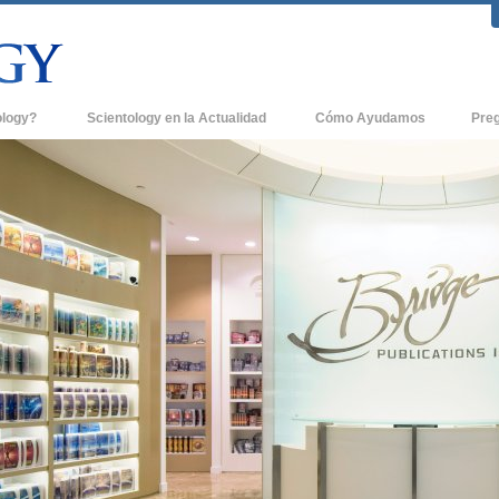
ology?
Scientology en la Actualidad
Cómo Ayudamos
Pre
icas
Iglesias de Scientology
Antece
 de Scientology
Nuevas Iglesias de Scientology
Dentro
entologists acerca de
Organizaciones Avanzadas
La Org
Base en Tierra de Flag
tologist
Freewinds
sia
Llevando Scientology al Mundo
sicos de Scientology
David Miscavige - Líder Eclesiástico de
a Dianética
Scientology
é es Grandeza?