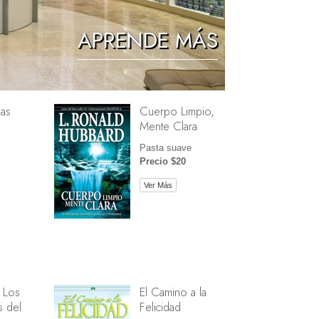
Los Niños
APRENDE MÁS
Herramientas para el Entorno Laboral
La Ética y las Condiciones
as
Cuerpo Limpio,
La Causa de la Supresión
Mente Clara
Investigaciones
Pasta suave
Precio $20
Los Fundamentos de la Organización
Ver Más
Los Fundamentos de las Relaciones
Públicas
Objetivos y Metas
La Tecnología de Estudio
La Comunicación
 Los
El Camino a la
 del
Felicidad