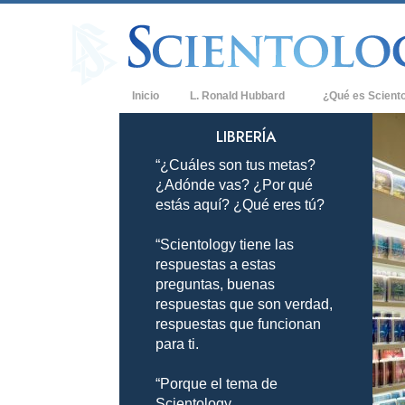
Inicio
L. Ronald Hubbard
¿Qué es Scient
Creencias y Práct
LIBRERÍA
“¿Cuáles son tus metas?
Credos y Códigos
¿Adónde vas? ¿Por qué
Qué dicen los Sci
estás aquí? ¿Qué eres tú?
Scientology
“Scientology tiene las
Conoce a un Scien
respuestas a estas
Dentro de una Igle
preguntas, buenas
respuestas que son verdad,
Los Principios Bá
respuestas que funcionan
para ti.
Una Introducción 
“Porque el tema de
Amor y Odio: ¿Qu
Scientology