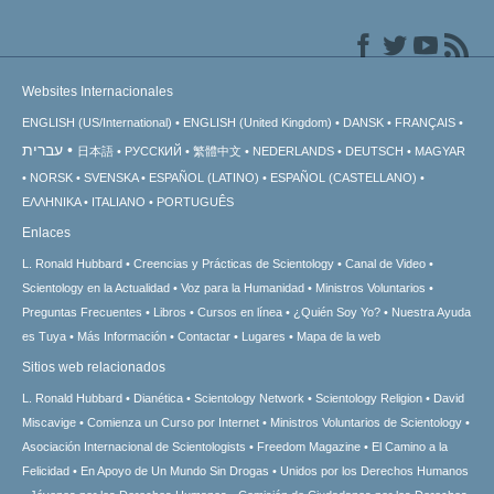
Websites Internacionales
ENGLISH (US/International)
ENGLISH (United Kingdom)
DANSK
FRANÇAIS
עברית
日本語
РУССКИЙ
繁體中文
NEDERLANDS
DEUTSCH
MAGYAR
NORSK
SVENSKA
ESPAÑOL (LATINO)
ESPAÑOL (CASTELLANO)
ΕΛΛΗΝΙΚA
ITALIANO
PORTUGUÊS
Enlaces
L. Ronald Hubbard
Creencias y Prácticas de Scientology
Canal de Video
Scientology en la Actualidad
Voz para la Humanidad
Ministros Voluntarios
Preguntas Frecuentes
Libros
Cursos en línea
¿Quién Soy Yo?
Nuestra Ayuda
es Tuya
Más Información
Contactar
Lugares
Mapa de la web
Sitios web relacionados
L. Ronald Hubbard
Dianética
Scientology Network
Scientology Religion
David
Miscavige
Comienza un Curso por Internet
Ministros Voluntarios de Scientology
Asociación Internacional de Scientologists
Freedom Magazine
El Camino a la
Felicidad
En Apoyo de Un Mundo Sin Drogas
Unidos por los Derechos Humanos