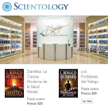
APRENDE MÁS
Dianética: La
Los
Ciencia
Problemas
Moderna de
del Trabajo
la Salud
Pasta suave
Mental
Precio $20
Pasta suave
Ver Más
Precio $25