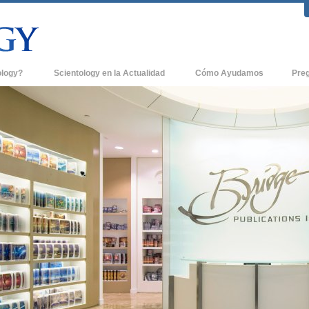
ology?
Scientology en la Actualidad
Cómo Ayudamos
Pre
icas
Iglesias de Scientology
Antece
 de Scientology
Nuevas Iglesias de Scientology
Dentro
entologists acerca de
Organizaciones Avanzadas
La Org
Base en Tierra de Flag
tologist
Freewinds
sia
Llevando Scientology al Mundo
sicos de Scientology
David Miscavige - Líder Eclesiástico de
a Dianética
Scientology
é es Grandeza?