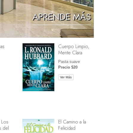
Los Niños
APRENDE MÁS
Herramientas para el Entorno Laboral
La Ética y las Condiciones
as
Cuerpo Limpio,
La Causa de la Supresión
Mente Clara
Investigaciones
Pasta suave
Precio $20
Los Fundamentos de la Organización
Ver Más
Los Fundamentos de las Relaciones
Públicas
Objetivos y Metas
La Tecnología de Estudio
La Comunicación
 Los
El Camino a la
 del
Felicidad