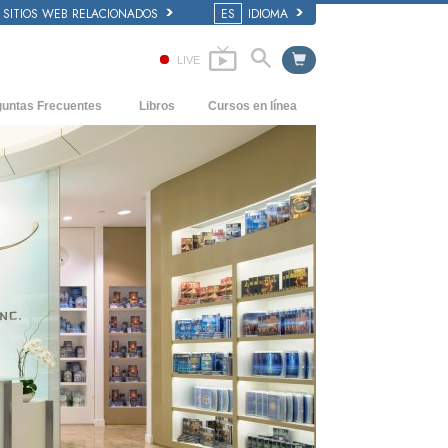
SITIOS WEB RELACIONADOS
ES
IDIOMA
LIVE
guntas Frecuentes
Libros
Cursos en línea
dentes y principios básicos
Cómo Resolver los Conflictos
Libros Iniciales
 de una Iglesia
Las Dinámicas de la Existencia
Audiolibros
anización de Scientology
Los Componentes de la Comprensión
Conferencias Introductorias
Soluciones para un Entorno Peligroso
Películas
Ayudas para Enfermedades y Lesiones
La Integridad y la Honestidad
El Matrimonio
La Escala Tonal Emocional
Respuestas a las Drogas