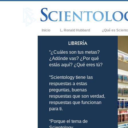
Inicio
L. Ronald Hubbard
¿Qué es Scient
Creencias y Práct
LIBRERÍA
“¿Cuáles son tus metas?
Credos y Códigos
¿Adónde vas? ¿Por qué
Qué dicen los Sci
estás aquí? ¿Qué eres tú?
Scientology
“Scientology tiene las
Conoce a un Scien
respuestas a estas
Dentro de una Igle
preguntas, buenas
respuestas que son verdad,
Los Principios Bá
respuestas que funcionan
para ti.
Una Introducción 
“Porque el tema de
Amor y Odio: ¿Qu
Scientology