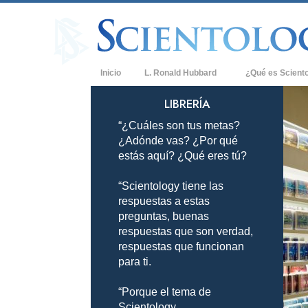
Inicio
L. Ronald Hubbard
¿Qué es Scient
Creencias y Práct
LIBRERÍA
“¿Cuáles son tus metas?
Credos y Códigos
¿Adónde vas? ¿Por qué
Qué dicen los Sci
estás aquí? ¿Qué eres tú?
Scientology
“Scientology tiene las
Conoce a un Scien
respuestas a estas
Dentro de una Igle
preguntas, buenas
respuestas que son verdad,
Los Principios Bá
respuestas que funcionan
para ti.
Una Introducción 
“Porque el tema de
Amor y Odio: ¿Qu
Scientology