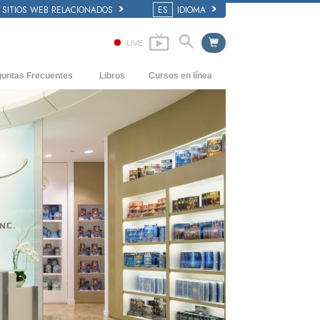
SITIOS WEB RELACIONADOS
ES
IDIOMA
LIVE
guntas Frecuentes
Libros
Cursos en línea
dentes y principios básicos
Cómo Resolver los Conflictos
Libros Iniciales
 de una Iglesia
Las Dinámicas de la Existencia
Audiolibros
anización de Scientology
Los Componentes de la Comprensión
Conferencias Introductorias
Soluciones para un Entorno Peligroso
Películas
Ayudas para Enfermedades y Lesiones
La Integridad y la Honestidad
El Matrimonio
La Escala Tonal Emocional
Respuestas a las Drogas