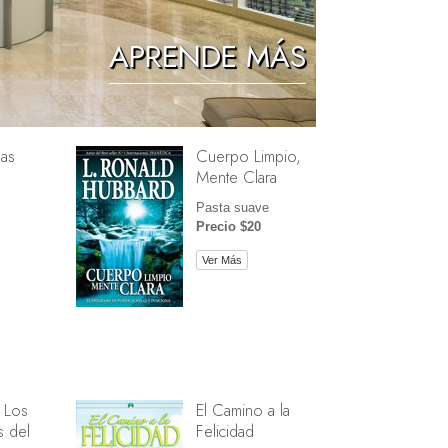
Los Niños
APRENDE MÁS
Herramientas para el Entorno Laboral
La Ética y las Condiciones
as
Cuerpo Limpio,
La Causa de la Supresión
Mente Clara
Investigaciones
Pasta suave
Precio $20
Los Fundamentos de la Organización
Ver Más
Los Fundamentos de las Relaciones
Públicas
Objetivos y Metas
La Tecnología de Estudio
La Comunicación
 Los
El Camino a la
 del
Felicidad