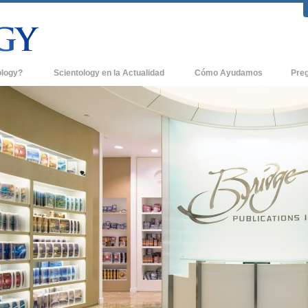
ology?
Scientology en la Actualidad
Cómo Ayudamos
Pre
icas
Iglesias de Scientology
Antece
 de Scientology
Nuevas Iglesias de Scientology
Dentro
entologists acerca de
Organizaciones Avanzadas
La Org
Base en Tierra de Flag
tologist
Freewinds
sia
Llevando Scientology al Mundo
sicos de Scientology
David Miscavige - Líder Eclesiástico de
a Dianética
Scientology
é es Grandeza?