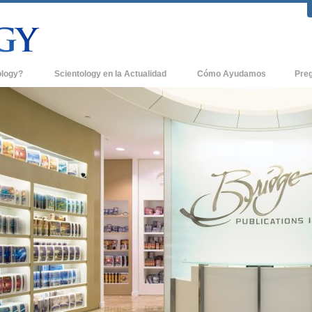
ology?
Scientology en la Actualidad
Cómo Ayudamos
Pre
icas
Iglesias de Scientology
Antece
 de Scientology
Nuevas Iglesias de Scientology
Dentro
entologists acerca de
Organizaciones Avanzadas
La Org
Base en Tierra de Flag
tologist
Freewinds
sia
Llevando Scientology al Mundo
sicos de Scientology
David Miscavige - Líder Eclesiástico de
a Dianética
Scientology
é es Grandeza?