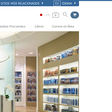
SITIOS WEB RELACIONADOS
ES
IDIOMA
LIVE
guntas Frecuentes
Libros
Cursos en línea
dentes y principios básicos
Cómo Resolver los Conflictos
Libros Iniciales
 de una Iglesia
Las Dinámicas de la Existencia
Audiolibros
anización de Scientology
Los Componentes de la Comprensión
Conferencias Introductorias
Soluciones para un Entorno Peligroso
Películas
Ayudas para Enfermedades y Lesiones
La Integridad y la Honestidad
El Matrimonio
La Escala Tonal Emocional
Respuestas a las Drogas