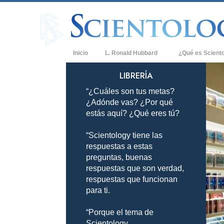
Inicio
L. Ronald Hubbard
¿Qué es Scient
Creencias y Práct
LIBRERÍA
“¿Cuáles son tus metas?
Credos y Códigos
¿Adónde vas? ¿Por qué
Qué dicen los Sci
estás aquí? ¿Qué eres tú?
Scientology
“Scientology tiene las
Conoce a un Scien
respuestas a estas
Dentro de una Igle
preguntas, buenas
respuestas que son verdad,
Los Principios Bá
respuestas que funcionan
para ti.
Una Introducción 
“Porque el tema de
Amor y Odio: ¿Qu
Scientology