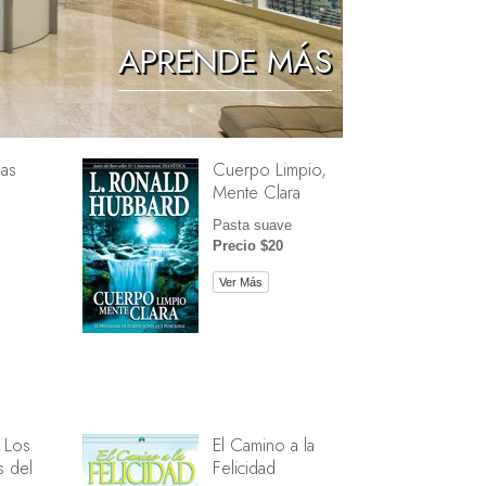
Los Niños
APRENDE MÁS
Herramientas para el Entorno Laboral
La Ética y las Condiciones
as
Cuerpo Limpio,
La Causa de la Supresión
Mente Clara
Investigaciones
Pasta suave
Precio $20
Los Fundamentos de la Organización
Ver Más
Los Fundamentos de las Relaciones
Públicas
Objetivos y Metas
La Tecnología de Estudio
La Comunicación
 Los
El Camino a la
 del
Felicidad