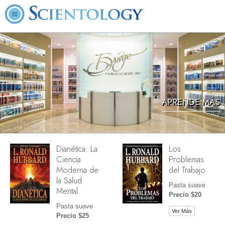
APRENDE MÁS
Dianética: La
Los
Ciencia
Problemas
Moderna de
del Trabajo
la Salud
Pasta suave
Mental
Precio $20
Pasta suave
Ver Más
Precio $25