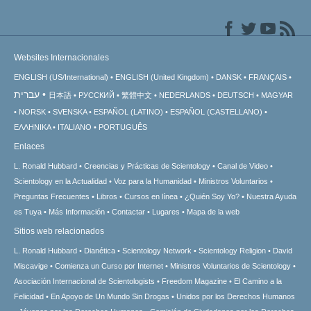
Websites Internacionales
ENGLISH (US/International)
ENGLISH (United Kingdom)
DANSK
FRANÇAIS
עברית
日本語
РУССКИЙ
繁體中文
NEDERLANDS
DEUTSCH
MAGYAR
NORSK
SVENSKA
ESPAÑOL (LATINO)
ESPAÑOL (CASTELLANO)
ΕΛΛΗΝΙΚA
ITALIANO
PORTUGUÊS
Enlaces
L. Ronald Hubbard
Creencias y Prácticas de Scientology
Canal de Video
Scientology en la Actualidad
Voz para la Humanidad
Ministros Voluntarios
Preguntas Frecuentes
Libros
Cursos en línea
¿Quién Soy Yo?
Nuestra Ayuda
es Tuya
Más Información
Contactar
Lugares
Mapa de la web
Sitios web relacionados
L. Ronald Hubbard
Dianética
Scientology Network
Scientology Religion
David
Miscavige
Comienza un Curso por Internet
Ministros Voluntarios de Scientology
Asociación Internacional de Scientologists
Freedom Magazine
El Camino a la
Felicidad
En Apoyo de Un Mundo Sin Drogas
Unidos por los Derechos Humanos