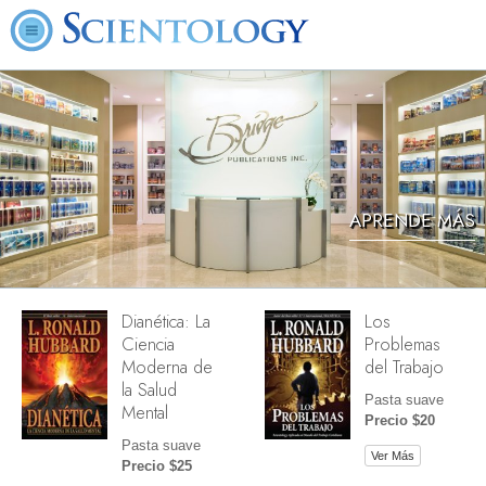
APRENDE MÁS
Dianética: La
Los
Ciencia
Problemas
Moderna de
del Trabajo
la Salud
Pasta suave
Mental
Precio $20
Pasta suave
Ver Más
Precio $25