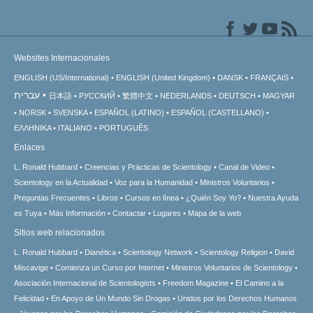
Websites Internacionales
ENGLISH (US/International)
ENGLISH (United Kingdom)
DANSK
FRANÇAIS
עברית
日本語
РУССКИЙ
繁體中文
NEDERLANDS
DEUTSCH
MAGYAR
NORSK
SVENSKA
ESPAÑOL (LATINO)
ESPAÑOL (CASTELLANO)
ΕΛΛΗΝΙΚA
ITALIANO
PORTUGUÊS
Enlaces
L. Ronald Hubbard
Creencias y Prácticas de Scientology
Canal de Video
Scientology en la Actualidad
Voz para la Humanidad
Ministros Voluntarios
Preguntas Frecuentes
Libros
Cursos en línea
¿Quién Soy Yo?
Nuestra Ayuda
es Tuya
Más Información
Contactar
Lugares
Mapa de la web
Sitios web relacionados
L. Ronald Hubbard
Dianética
Scientology Network
Scientology Religion
David
Miscavige
Comienza un Curso por Internet
Ministros Voluntarios de Scientology
Asociación Internacional de Scientologists
Freedom Magazine
El Camino a la
Felicidad
En Apoyo de Un Mundo Sin Drogas
Unidos por los Derechos Humanos