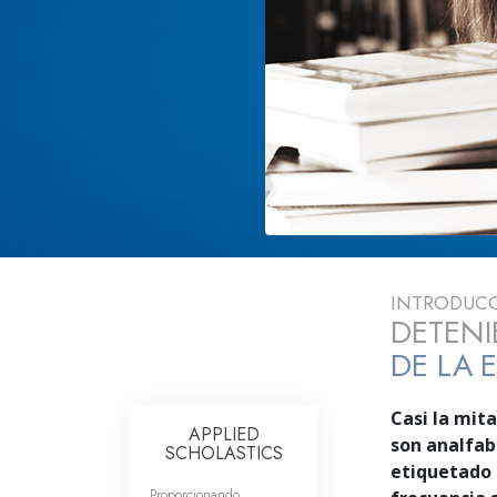
Amor y Odio: ¿Qué es
INTRODUC
DETENI
DE LA 
Casi la mit
APPLIED
son analfab
SCHOLASTICS
etiquetado 
Proporcionando