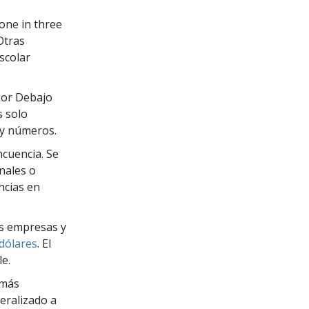
La Comunicación
one in three
Otras
scolar
Por Debajo
 solo
 y números.
ncuencia. Se
nales o
ncias en
las empresas y
dólares
. El
e.
 más
eralizado a