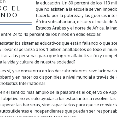
EN
la educación. Un
80 percent
de los
113 mil
DO EL
que no asisten a la escuela se ven impedi
UNDO
hacerlo por la pobreza y las guerras inte
África subsahariana, el sur y el oeste de A
Estados Árabes y el norte de África, la ina
a entre
24 to 40 percent
de los niños en edad escolar.
rescatar los sistemas educativos que están fallando o que so
y llevar esperanza a los
1 billion
analfabetos de todo el mun
citar a las personas para que logren alfabetización y compet
a la vida y cultura de nuestra sociedad?
 es sí, y se encuentra en los descubrimientos revolucionario
bbard y en hacerlos disponibles a nivel mundial a través de 
holastics International.
en el sentido más amplio de la palabra es el objetivo de App
El objetivo no es solo ayudar a los estudiantes a resolver las 
 superar las barreras, sino capacitarlos para que se convier
autosuficientes e independientes que puedan ser responsab