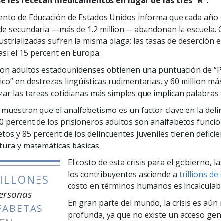
se les recetan medicamentos en lugar de las tres “R”.
ento de Educación de Estados Unidos informa que cada año
 de secundaria —más de
1.2 million
— abandonan la escuela. 
ustrializadas sufren la misma plaga: las tasas de deserción e
si el
15 percent
en Europa.
ion
adultos estadounidenses obtienen una puntuación de “
ico” en destrezas lingüísticas rudimentarias, y
60 million
más
zar las tareas cotidianas más simples que implican palabras
 muestran que el analfabetismo es un factor clave en la deli
0 percent
de los prisioneros adultos son analfabetos funcio
etos y
85 percent
de los delincuentes juveniles tienen deficie
itura y matemáticas básicas.
El costo de esta crisis para el gobierno, 
los contribuyentes asciende a
trillions
de 
ILLONES
costo en términos humanos es incalculabl
ersonas
En gran parte del mundo, la crisis es aún
FABETAS
profunda, ya que no existe un acceso gen