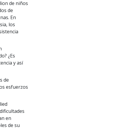
lion
de niños
dos de
rnas. En
sia, los
sistencia
n
do? ¿Es
encia y así
s de
los esfuerzos
lied
dificultades
tan en
les de su