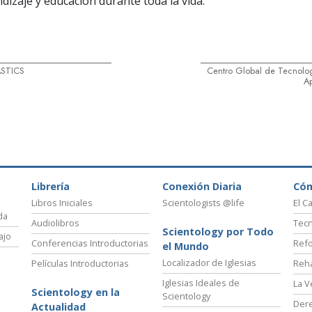
dizaje y educación durante toda la vida.
ASTICS
Centro Global de Tecnolog
Ap
Librería
Conexión Diaria
Có
Libros Iniciales
Scientologists @life
El C
da
Audiolibros
Tecn
Scientology por Todo
ajo
Conferencias Introductorias
Refo
el Mundo
Localizador de Iglesias
Películas Introductorias
Reha
Iglesias Ideales de
La V
Scientology en la
Scientology
Der
Actualidad