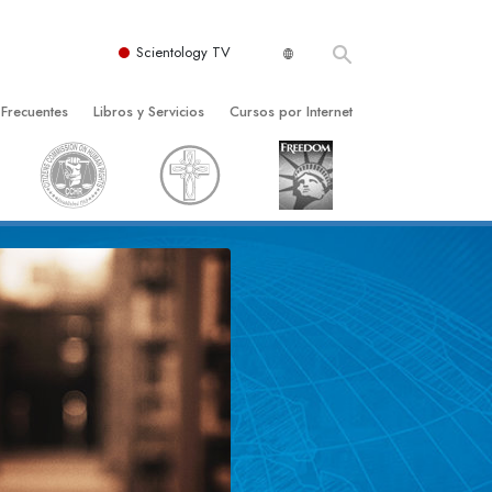
Scientology TV
 Frecuentes
Libros y Servicios
Cursos por Internet
es y principios básicos
niciales
Cómo Resolver los Conflictos
una Iglesia
bros
Las Dinámicas de la Existencia
zación de Scientology
ncias Introductorias
Los Componentes de la Comprensión
s Introductorias
Soluciones para un Entorno Peligroso
s Iniciales
Ayudas para Enfermedades y Lesiones
anos
La Integridad y la Honestidad
os
El Matrimonio
La Escala Tonal Emocional
tology