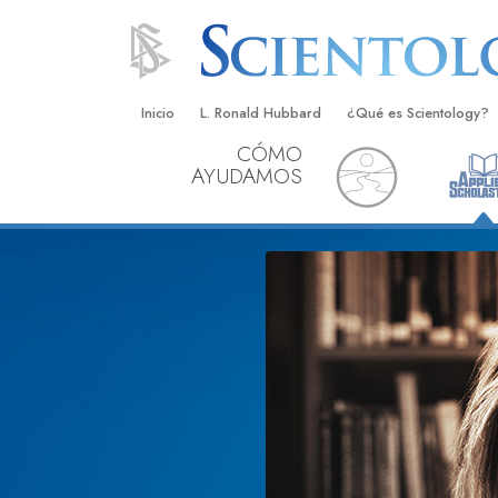
Inicio
L. Ronald Hubbard
¿Qué es Scientology?
CÓMO
Creencias y Prácticas
AYUDAMOS
Credos y Códigos de S
Qué dicen los Scientolo
Scientology
Conoce a un Scientolog
Dentro de una Iglesia
Los Principios Básicos 
Una Introducción a Dian