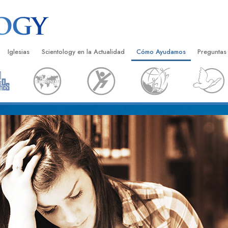
Iglesias
Scientology en la Actualidad
Cómo Ayudamos
Preguntas
Encontrar una Iglesia
Gran Inauguraciones
El Camino a la Felicidad
Antecedent
Libros I
cientology
Iglesias Ideales de Scientology
Eventos de Scientology
Applied Scholastics
Dentro de 
Audioli
gists acerca de
Organizaciones Avanzadas
David Miscavige: Líder Eclesiástico de
Criminon
La Organi
Confere
Scientology
Base en Tierra de Flag
Narconon
Película
ist
Freewinds
La Verdad Sobre las Drogas
Servicio
Llevando Scientology al Mundo
Unidos por los Derechos Hum
de Scientology
Comisión de Ciudadanos por l
ética
Derechos Humanos
Ministros Voluntarios de Scien