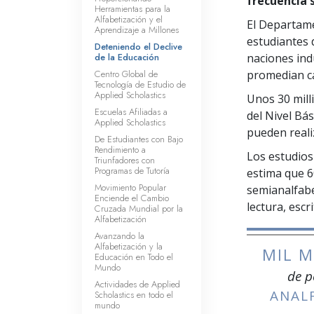
frecuencia 
Herramientas para la
Alfabetización y el
El Departam
Aprendizaje a Millones
estudiantes
Deteniendo el Declive
de la Educación
naciones ind
Centro Global de
promedian ca
Tecnología de Estudio de
Applied Scholastics
Unos
30 mill
Escuelas Afiliadas a
del Nivel Bás
Applied Scholastics
pueden reali
De Estudiantes con Bajo
Rendimiento a
Los estudios
Triunfadores con
Programas de Tutoría
estima que
6
Movimiento Popular
semianalfab
Enciende el Cambio
lectura, escr
Cruzada Mundial por la
Alfabetización
Avanzando la
Alfabetización y la
MIL M
Educación en Todo el
Mundo
de p
Actividades de Applied
ANAL
Scholastics en todo el
mundo