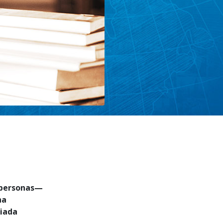
Respuestas a las Drogas
Los Niños
Herramientas para el Entorno Laboral
La Ética y las
Condiciones
La Causa de la Supresión
Investigaciones
Los Fundamentos de la Organización
Los Fundamentos de las Relaciones
Públicas
Objetivos y Metas
personas—
ha
La Tecnología de Estudio
siada