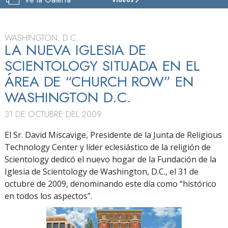
IGLESIA
DE
SCIENTOLOGY
FUNDACIONAL DE WASHINGTON, D. C
WASHINGTON, D.C.
LA NUEVA IGLESIA DE
VISITAR
SCIENTOLOGY SITUADA EN EL
GRAN
ÁREA DE “CHURCH ROW” EN
INAUGURACIÓN
WASHINGTON D.C.
31 DE OCTUBRE DEL 2009
El Sr. David Miscavige, Presidente de la Junta de Religious
Technology Center y líder eclesiástico de la religión de
Scientology dedicó el nuevo hogar de la Fundación de la
Iglesia de Scientology de Washington, D.C., el 31 de
octubre de 2009, denominando este día como “histórico
en todos los aspectos”.